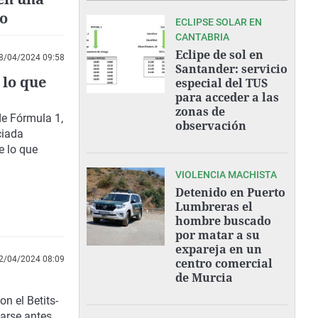
so
ECLIPSE SOLAR EN
CANTABRIA
Eclipe de sol en
8/04/2024 09:58
Santander: servicio
 lo que
especial del TUS
para acceder a las
zonas de
de Fórmula 1,
observación
ciada
e lo que
VIOLENCIA MACHISTA
Detenido en Puerto
Lumbreras el
hombre buscado
por matar a su
expareja en un
2/04/2024 08:09
centro comercial
de Murcia
on el Betits-
jarse antes