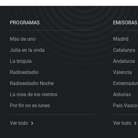
PROGRAMAS
EMISORAS
Más de uno
Madrid
Julia en la onda
Catalunya
La brújula
Andalucía
Radioestadio
Valencia
Radioestadio Noche
Extremadu
La rosa de los vientos
Asturias
Por fin no es lunes
País Vasco
Ver todo
Ver todo