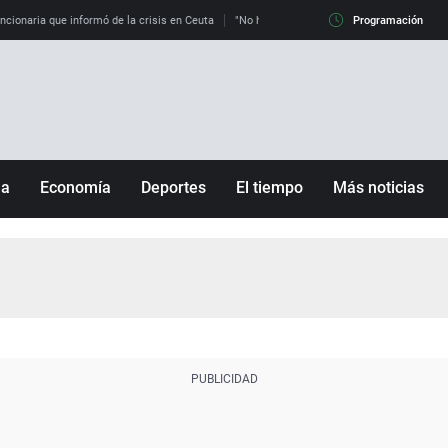
uncionaria que informó de la crisis en Ceuta
"No hay mafias, que no nos engañen": exper
Programación
ña
Economía
Deportes
El tiempo
Más noticias
Fútbol
Sociedad
Baloncesto
Mundo
Tenis
Salud
Motor
Cultura
Ciencia y Tecnología
adrid
Gastronomía
nciana
Medio ambiente