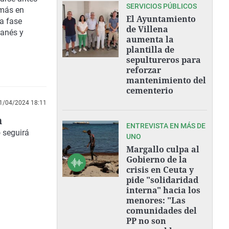
SERVICIOS PÚBLICOS
 más en
El Ayuntamiento
la fase
de Villena
ganés y
aumenta la
plantilla de
sepultureros para
reforzar
mantenimiento del
cementerio
1/04/2024 18:11
n
ENTREVISTA EN MÁS DE
o seguirá
UNO
Margallo culpa al
Gobierno de la
crisis en Ceuta y
pide "solidaridad
interna" hacia los
menores: "Las
comunidades del
PP no son