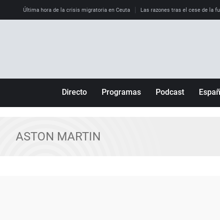
Última hora de la crisis migratoria en Ceuta
Las razones tras el cese de la f
Directo
Programas
Podcast
Espa
Más de uno
Los Perseguidos
Andalucía
Por fin
Malas decisiones
Aragón
ASTON MARTIN
Julia en la onda
Expedientes del más allá
Baleares
La brújula
El viaje del Guernica
Cantabria
Radioestadio
Invisibles
Cataluña
Radioestadio noche
Prohibido morirse
Comunidad de M
El colegio invisible
Esto no ha pasado
Comunitat Vale