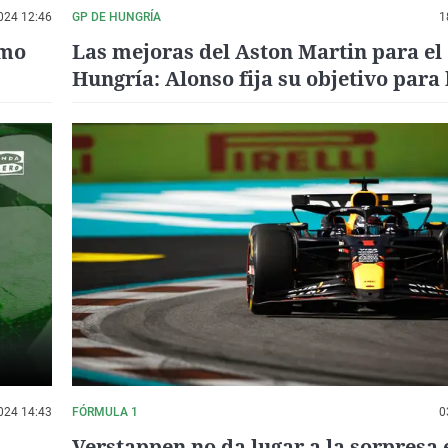
024 12:46
GP DE HUNGRÍA
1
omo
Las mejoras del Aston Martin para el
Hungría: Alonso fija su objetivo para 
carrera
024 14:43
FÓRMULA 1
0
Verstappen no da lugar a la sorpresa