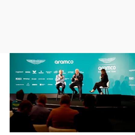
La rosa de los vientos
Caso
Extremadura
Gente viajera
Retornados
Galicia
Como el perro y el
Equipo de investigación
La Rioja
gato
Operación Viuda
Navarra
Negra
País Vasco