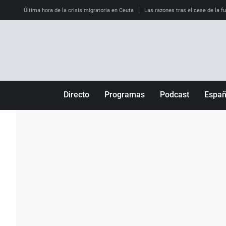
Última hora de la crisis migratoria en Ceuta
Las razones tras el cese de la f
Directo
Programas
Podcast
Espa
Más de uno
Los Perseguidos
Andalucía
Por fin
Malas decisiones
Aragón
Julia en la onda
Expedientes del más allá
Baleares
La brújula
El viaje del Guernica
Cantabria
Radioestadio
Invisibles
Cataluña
Radioestadio noche
Prohibido morirse
Comunidad de M
El colegio invisible
Esto no ha pasado
Comunitat Vale