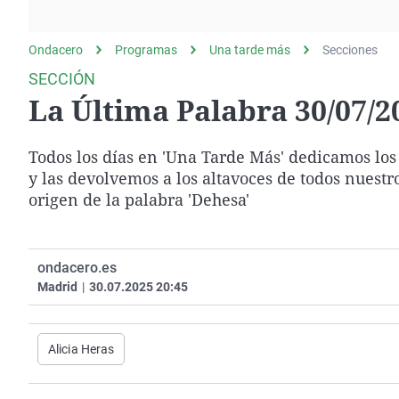
La rosa de los vientos
Caso
Extremadura
Gente viajera
Retornados
Galicia
Ondacero
Programas
Una tarde más
Secciones
Como el perro y el
Equipo de investigación
La Rioja
SECCIÓN
gato
La Última Palabra 30/07/2
Operación Viuda
Navarra
Negra
País Vasco
Todos los días en 'Una Tarde Más' dedicamos los
y las devolvemos a los altavoces de todos nuest
origen de la palabra 'Dehesa'
ondacero.es
Madrid
|
30.07.2025 20:45
Alicia Heras