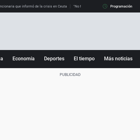
uncionaria que informó de la crisis en Ceuta
"No hay mafias, que no nos engañen": exper
Programación
ña
Economía
Deportes
El tiempo
Más noticias
Fútbol
Sociedad
Baloncesto
Mundo
Tenis
Salud
Motor
Cultura
Ciencia y Tecnología
adrid
Gastronomía
nciana
Medio ambiente