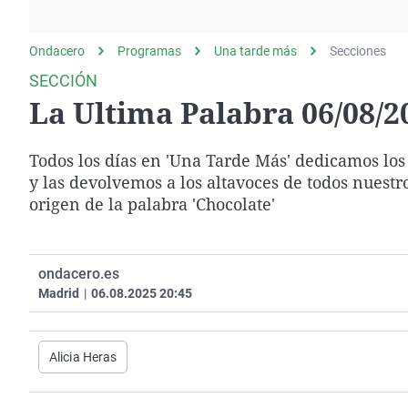
La rosa de los vientos
Caso
Extremadura
Gente viajera
Retornados
Galicia
Ondacero
Programas
Una tarde más
Secciones
Como el perro y el
Equipo de investigación
La Rioja
SECCIÓN
gato
La Ultima Palabra 06/08/2
Operación Viuda
Navarra
Negra
País Vasco
Todos los días en 'Una Tarde Más' dedicamos los
y las devolvemos a los altavoces de todos nuest
origen de la palabra 'Chocolate'
ondacero.es
Madrid
|
06.08.2025 20:45
Alicia Heras