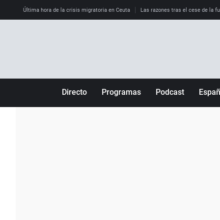
Última hora de la crisis migratoria en Ceuta
Las razones tras el cese de la f
Directo
Programas
Podcast
Espa
Más de uno
Los Perseguidos
Andalucía
Por fin
Malas decisiones
Aragón
Julia en la onda
Expedientes del más allá
Baleares
La brújula
El viaje del Guernica
Cantabria
Radioestadio
Invisibles
Cataluña
Radioestadio noche
Prohibido morirse
Comunidad de M
El colegio invisible
Esto no ha pasado
Comunitat Vale