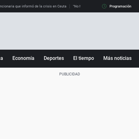
uncionaria que informó de la crisis en Ceuta
"No hay mafias, que no nos engañen": exper
Programación
ña
Economía
Deportes
El tiempo
Más noticias
Fútbol
Sociedad
Baloncesto
Mundo
Tenis
Salud
Motor
Cultura
Ciencia y Tecnología
adrid
Gastronomía
nciana
Medio ambiente