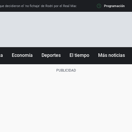
e decidieron el 'no fichaje' de Rodri por el Real Madrid y su 'sí' al Barça
Programación
La llamada de
ña
Economía
Deportes
El tiempo
Más noticias
Fútbol
Sociedad
Baloncesto
Mundo
Tenis
Salud
Motor
Cultura
Ciencia y Tecnología
adrid
Gastronomía
nciana
Medio ambiente