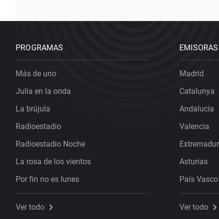
PROGRAMAS
EMISORAS
Más de uno
Madrid
Julia en la onda
Catalunya
La brújula
Andalucía
Radioestadio
Valencia
Radioestadio Noche
Extremadu
La rosa de los vientos
Asturias
Por fin no es lunes
País Vasco
Ver todo
Ver todo