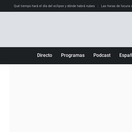
Qué tiempo hará el día del eclipse y dónde habrá nubes
Las horas de locura qu
Directo
Programas
Podcast
Espa
Más de uno
Los Perseguidos
Andalucía
Por fin
Malas decisiones
Aragón
Julia en la onda
Expedientes del más allá
Baleares
La brújula
El viaje del Guernica
Cantabria
Radioestadio
Invisibles
Cataluña
Radioestadio noche
Prohibido morirse
Comunidad de M
El colegio invisible
Esto no ha pasado
Comunitat Vale