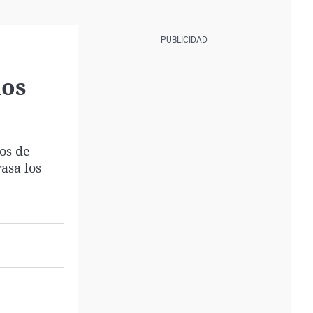
los
os de
asa los