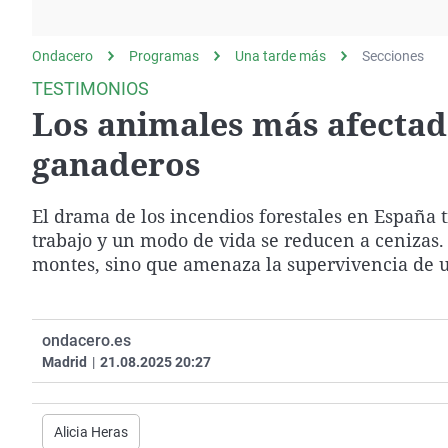
La rosa de los vientos
Caso
Extremadura
Gente viajera
Retornados
Galicia
Ondacero
Programas
Una tarde más
Secciones
Como el perro y el
Equipo de investigación
La Rioja
TESTIMONIOS
gato
Los animales más afectado
Operación Viuda
Navarra
Negra
País Vasco
ganaderos
El drama de los incendios forestales en España 
trabajo y un modo de vida se reducen a cenizas. 
montes, sino que amenaza la supervivencia de un
ondacero.es
Madrid
|
21.08.2025 20:27
Alicia Heras