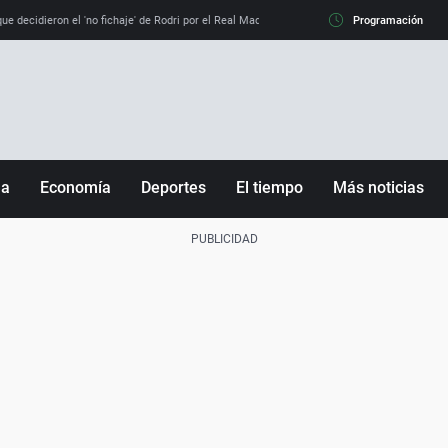
e decidieron el 'no fichaje' de Rodri por el Real Madrid y su 'sí' al Barça
Programación
La llamada de
ña
Economía
Deportes
El tiempo
Más noticias
Fútbol
Sociedad
Baloncesto
Mundo
Tenis
Salud
Motor
Cultura
Ciencia y Tecnología
adrid
Gastronomía
nciana
Medio ambiente