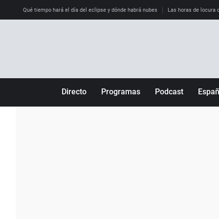
Qué tiempo hará el día del eclipse y dónde habrá nubes
Las horas de locura qu
Directo
Programas
Podcast
Espa
Más de uno
Los Perseguidos
Andalucía
Por fin
Malas decisiones
Aragón
Julia en la onda
Expedientes del más allá
Baleares
La brújula
El viaje del Guernica
Cantabria
Radioestadio
Invisibles
Cataluña
Radioestadio noche
Prohibido morirse
Comunidad de M
El colegio invisible
Esto no ha pasado
Comunitat Vale