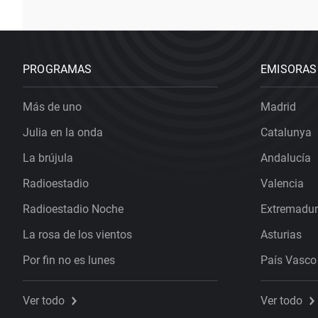
PROGRAMAS
EMISORAS
Más de uno
Madrid
Julia en la onda
Catalunya
La brújula
Andalucía
Radioestadio
Valencia
Radioestadio Noche
Extremadu
La rosa de los vientos
Asturias
Por fin no es lunes
País Vasco
Ver todo
Ver todo