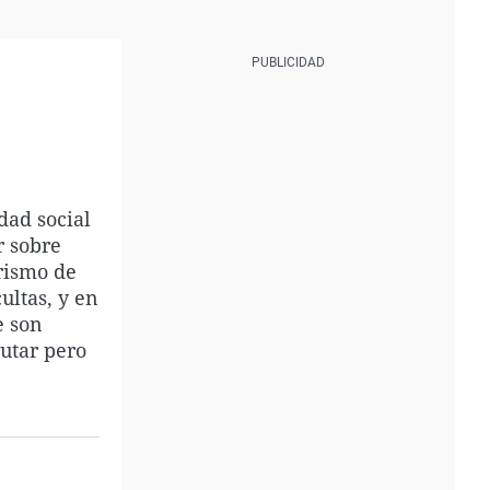
dad social
r sobre
urismo de
ultas, y en
e son
utar pero