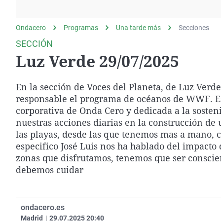
La rosa de los vientos
Caso
Extremadura
Gente viajera
Retornados
Galicia
Ondacero
Programas
Una tarde más
Secciones
Como el perro y el
Equipo de investigación
La Rioja
SECCIÓN
gato
Luz Verde 29/07/2025
Operación Viuda
Navarra
Negra
País Vasco
En la sección de Voces del Planeta, de Luz Verd
responsable el programa de océanos de WWF. Est
corporativa de Onda Cero y dedicada a la sosten
nuestras acciones diarias en la construcción de 
las playas, desde las que tenemos mas a mano, con
especifico José Luis nos ha hablado del impacto
zonas que disfrutamos, tenemos que ser conscie
debemos cuidar
ondacero.es
Madrid
|
29.07.2025 20:40