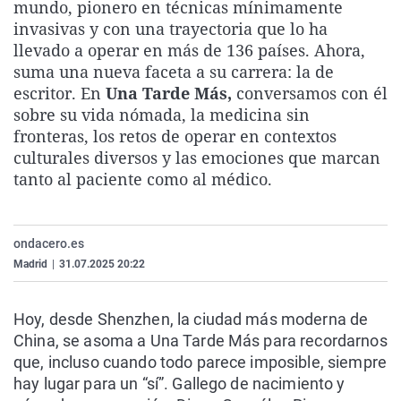
mundo, pionero en técnicas mínimamente
La rosa de los vientos
Caso
Extremadura
Virales
invasivas y con una trayectoria que lo ha
Gente viajera
Retornados
Galicia
Televisión
llevado a operar en más de 136 países. Ahora,
suma una nueva faceta a su carrera: la de
Como el perro y el gat
Equipo de investigaci
La Rioja
Elecciones
escritor. En
Una Tarde Más,
conversamos con él
Operación Viuda Negr
Navarra
sobre su vida nómada, la medicina sin
fronteras, los retos de operar en contextos
País Vasco
culturales diversos y las emociones que marcan
tanto al paciente como al médico.
ondacero.es
Madrid
|
31.07.2025 20:22
Hoy, desde Shenzhen, la ciudad más moderna de
China, se asoma a Una Tarde Más para recordarnos
que, incluso cuando todo parece imposible, siempre
hay lugar para un “sí”. Gallego de nacimiento y