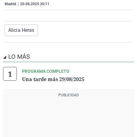
Madrid
|
20.08.2025 20:11
La rosa de los vientos
Caso
Extremadura
Virales
Gente viajera
Retornados
Galicia
Televisión
Como el perro y el gat
Equipo de investigaci
La Rioja
Elecciones
Alicia Heras
Operación Viuda Negr
Navarra
País Vasco
LO MÁS
PROGRAMA COMPLETO
Una tarde más 29/08/2025