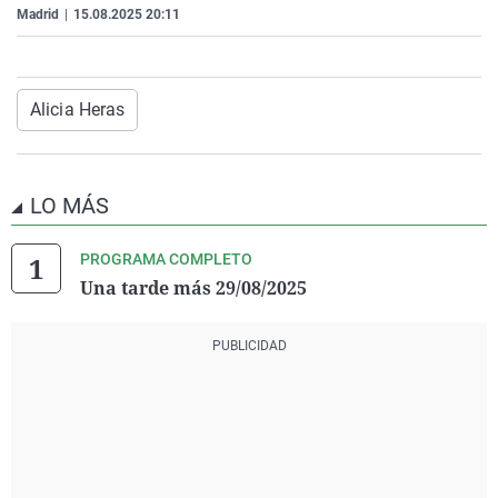
Madrid
|
15.08.2025 20:11
La rosa de los vientos
Caso
Extremadura
Virales
Gente viajera
Retornados
Galicia
Televisión
Como el perro y el gat
Equipo de investigaci
La Rioja
Elecciones
Alicia Heras
Operación Viuda Negr
Navarra
País Vasco
LO MÁS
PROGRAMA COMPLETO
Una tarde más 29/08/2025