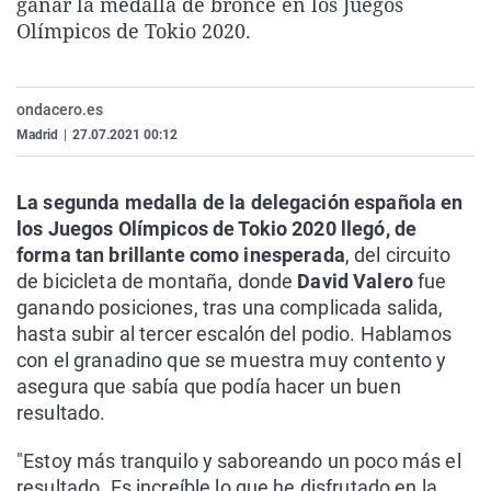
ganar la medalla de bronce en los Juegos
La rosa de los vientos
Caso
Extremadura
Virales
Olímpicos de Tokio 2020.
Gente viajera
Retornados
Galicia
Televisión
Como el perro y el gat
Equipo de investigaci
La Rioja
Elecciones
ondacero.es
Operación Viuda Negr
Navarra
Madrid
|
27.07.2021 00:12
País Vasco
La segunda medalla de la delegación española en
los Juegos Olímpicos de Tokio 2020 llegó, de
forma tan brillante como inesperada
, del circuito
de bicicleta de montaña, donde
David Valero
fue
ganando posiciones, tras una complicada salida,
hasta subir al tercer escalón del podio. Hablamos
con el granadino que se muestra muy contento y
asegura que sabía que podía hacer un buen
resultado.
"Estoy más tranquilo y saboreando un poco más el
resultado. Es increíble lo que he disfrutado en la