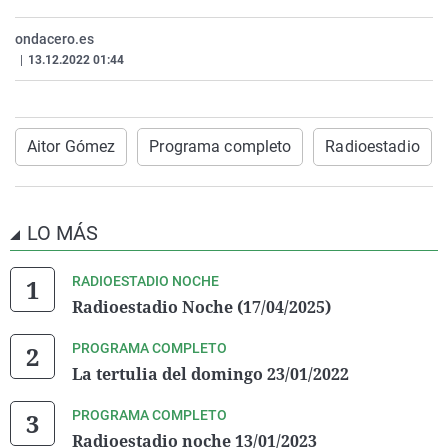
La rosa de los vientos
Caso
Extremadura
Virales
ondacero.es
Gente viajera
Retornados
Galicia
Televisión
|
13.12.2022 01:44
Como el perro y el gat
Equipo de investigaci
La Rioja
Elecciones
Operación Viuda Negr
Navarra
Aitor Gómez
Programa completo
Radioestadio
País Vasco
LO MÁS
RADIOESTADIO NOCHE
Radioestadio Noche (17/04/2025)
PROGRAMA COMPLETO
La tertulia del domingo 23/01/2022
PROGRAMA COMPLETO
Radioestadio noche 13/01/2023