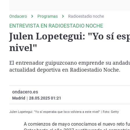
La rosa de los vientos
Caso
Extremadura
Gente viajera
Retornados
Galicia
Ondacero
Programas
Radioestadio noche
Como el perro y el
Equipo de investigación
La Rioja
ENTREVISTA EN RADIOESTADIO NOCHE
gato
Julen Lopetegui: "Yo sí es
Operación Viuda
Navarra
Negra
País Vasco
nivel"
El entrenador guipuzcoano emprende su andadura
actualidad deportiva en Radioestadio Noche.
ondacero.es
Madrid
|
28.05.2025 01:21
Julen Lopetegui: "Yo sí esperaba que Isco volviera a este nivel" | Foto: Getty
A comienzos de mayo conocíamos el nuevo reto futbo