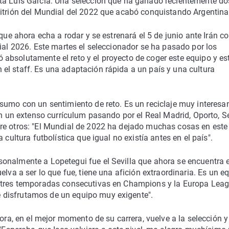
ta Luis García. Una selección que ha ganado recientemente do
fitrión del Mundial del 2022 que acabó conquistando Argentina
que ahora echa a rodar y se estrenará el 5 de junio ante Irán co
dial 2026. Este martes el seleccionador se ha pasado por los
absolutamente el reto y el proyecto de coger este equipo y es
el staff. Es una adaptación rápida a un país y una cultura
sumo con un sentimiento de reto. Es un reciclaje muy interesa
on un extenso currículum pasando por el Real Madrid, Oporto, Se
re otros: "El Mundial de 2022 ha dejado muchas cosas en este 
 cultura futbolística que igual no existía antes en el país".
onalmente a Lopetegui fue el Sevilla que ahora se encuentra 
elva a ser lo que fue, tiene una afición extraordinaria. Es un e
s tres temporadas consecutivas en Champions y la Europa Lea
 disfrutamos de un equipo muy exigente".
hora, en el mejor momento de su carrera, vuelve a la selección y