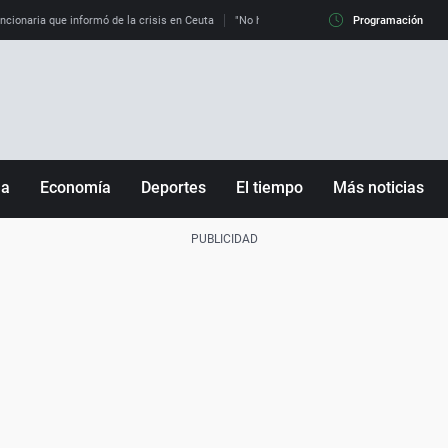
uncionaria que informó de la crisis en Ceuta
"No hay mafias, que no nos engañen": exper
Programación
ña
Economía
Deportes
El tiempo
Más noticias
Fútbol
Sociedad
Baloncesto
Mundo
Tenis
Salud
Motor
Cultura
Ciencia y Tecnología
adrid
Gastronomía
nciana
Medio ambiente