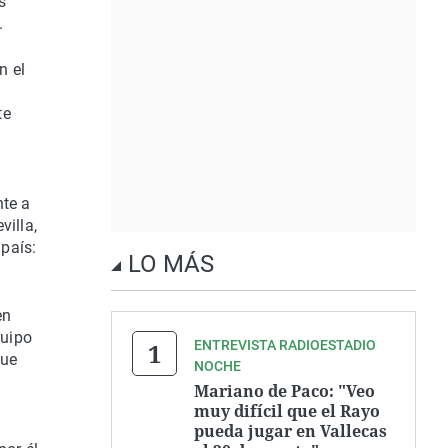
s
.
n el
te
nte a
villa,
país:
LO MÁS
en
quipo
ENTREVISTA RADIOESTADIO
gue
NOCHE
Mariano de Paco: "Veo
muy difícil que el Rayo
pueda jugar en Vallecas