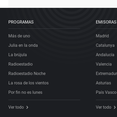
PROGRAMAS
EMISORAS
Más de uno
Madrid
Julia en la onda
Catalunya
La brújula
Andalucía
Radioestadio
Valencia
Radioestadio Noche
Extremadu
La rosa de los vientos
Asturias
Por fin no es lunes
País Vasco
Ver todo
Ver todo