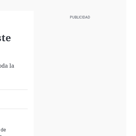
ste
oda la
 de