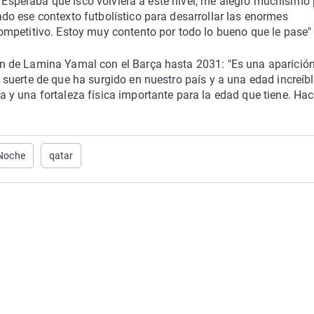
 "Esperaba que Isco volviera a este nivel, me alegro muchísimo 
o ese contexto futbolístico para desarrollar las enormes
mpetitivo. Estoy muy contento por todo lo bueno que le pase" 
 de Lamina Yamal con el Barça hasta 2031: "Es una aparició
uerte de que ha surgido en nuestro país y a una edad increíbl
y una fortaleza física importante para la edad que tiene. Ha
 Noche
qatar