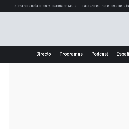
Última hora de la crisis migratoria en Ceuta
Las razones tras el cese de la f
Directo
Programas
Podcast
Espa
Más de uno
Los Perseguidos
Andalucía
Por fin
Malas decisiones
Aragón
Julia en la onda
Expedientes del más allá
Baleares
La brújula
El viaje del Guernica
Cantabria
Radioestadio
Invisibles
Cataluña
Radioestadio noche
Prohibido morirse
Comunidad de M
El colegio invisible
Esto no ha pasado
Comunitat Vale