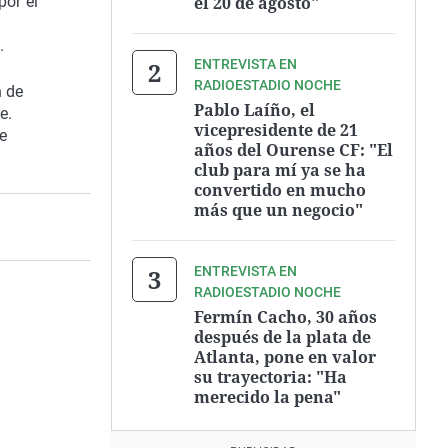
por él
el 20 de agosto"
.
ENTREVISTA EN
RADIOESTADIO NOCHE
n de
Pablo Laíño, el
e.
vicepresidente de 21
ce
años del Ourense CF: "El
club para mí ya se ha
convertido en mucho
más que un negocio"
ENTREVISTA EN
RADIOESTADIO NOCHE
Fermín Cacho, 30 años
después de la plata de
Atlanta, pone en valor
su trayectoria: "Ha
merecido la pena"