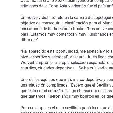
Qatar hasta el año 2027 sustituyendo al compatrio
ediciones de la Copa Asia y además fue el país an
Un nuevo y distinto reto en la carrera de Lopetegui 
objetivo de conseguir la clasificación para el Mun
micrófonos de Radioestadio Noche: "Nos convenció 
país. Estamos muy contentos y muy ilusionados en 
diferente".
"Ha aparecido esta oportunidad, me apetecía y lo a
nivel deportivo y personal", asegura. Julen llega c
Wolverhampton o la propia selección española, ent
estadios, ciudades deportivas... Se ha cultivado una
Uno de los equipos que más marcó deportiva y pers
una situación complicada: "Espero que el Sevilla vu
que está en mi corazón. Tengo el recuerdo de esa
que ganamos. Fueron años muy bonitos en los que
Por esa etapa en el club sevillista pasó Isco que a