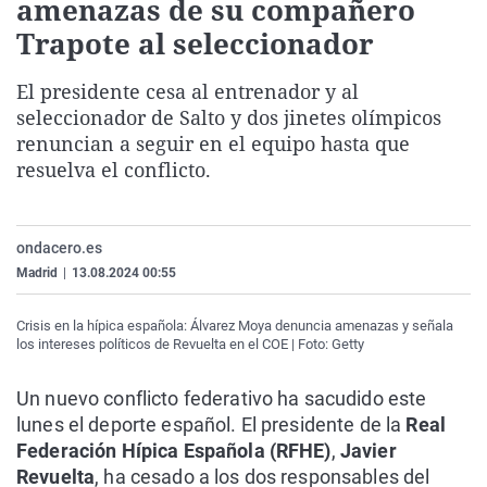
amenazas de su compañero
La rosa de los vientos
Caso
Extremadura
Virales
Trapote al seleccionador
Gente viajera
Retornados
Galicia
Televisión
El presidente cesa al entrenador y al
Como el perro y el gat
Equipo de investigaci
La Rioja
Elecciones
seleccionador de Salto y dos jinetes olímpicos
Operación Viuda Negr
Navarra
renuncian a seguir en el equipo hasta que
resuelva el conflicto.
País Vasco
ondacero.es
Madrid
|
13.08.2024 00:55
Crisis en la hípica española: Álvarez Moya denuncia amenazas y señala
los intereses políticos de Revuelta en el COE | Foto: Getty
Un nuevo conflicto federativo ha sacudido este
lunes el deporte español. El presidente de la
Real
Federación Hípica Española (RFHE)
,
Javier
Revuelta
, ha cesado a los dos responsables del