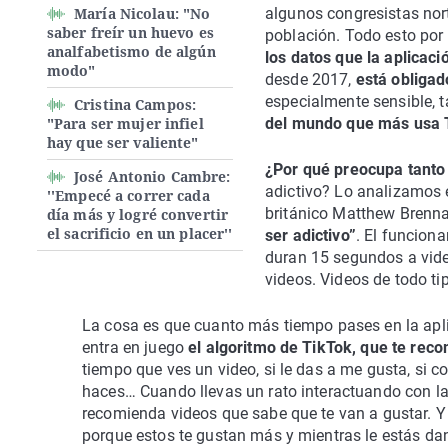
María Nicolau: "No
algunos congresistas nort
saber freír un huevo es
población. Todo esto por
analfabetismo de algún
los datos que la aplicaci
modo"
desde 2017,
está obligad
especialmente sensible, t
Cristina Campos:
"Para ser mujer infiel
del mundo que más usa 
hay que ser valiente"
¿Por qué preocupa tanto
José Antonio Cambre:
adictivo? Lo analizamos
''Empecé a correr cada
británico Matthew Brennan
día más y logré convertir
el sacrificio en un placer''
ser adictivo”
. El funcion
duran 15 segundos a vide
videos. Videos de todo ti
La cosa es que cuanto más tiempo pases en la apli
entra en juego
el algoritmo de TikTok, que te rec
tiempo que ves un video, si le das a me gusta, si
haces… Cuando llevas un rato interactuando con la 
recomienda videos que sabe que te van a gustar. Y 
porque estos te gustan más y mientras le estás da