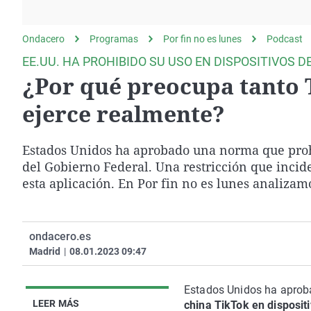
La rosa de los vientos
Caso
Extremadura
Gente viajera
Retornados
Galicia
Ondacero
Programas
Por fin no es lunes
Podcast
Como el perro y el
Equipo de investigación
La Rioja
EE.UU. HA PROHIBIDO SU USO EN DISPOSITIVOS 
gato
¿Por qué preocupa tanto 
Operación Viuda
Navarra
Negra
País Vasco
ejerce realmente?
Estados Unidos ha aprobado una norma que prohí
del Gobierno Federal. Una restricción que incid
esta aplicación. En Por fin no es lunes analizam
ondacero.es
Madrid
|
08.01.2023 09:47
Estados Unidos ha apro
LEER MÁS
china TikTok en disposit