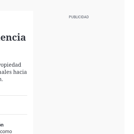
uencia
ropiedad
nales hacia
n.
ón
, como