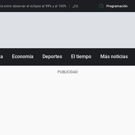
ia entre observar el eclipse al 99% y al 100%
¿Cómo es llegar a Italia con controles fro
Programación
ña
Economía
Deportes
El tiempo
Más noticias
Fútbol
Sociedad
Baloncesto
Mundo
Tenis
Salud
Motor
Cultura
Ciencia y Tecnología
adrid
Gastronomía
nciana
Medio ambiente