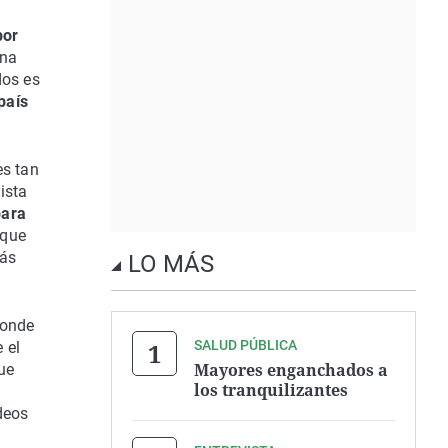
por
ina
dos es
 país
es tan
ista
para
 que
más
LO MÁS
donde
SALUD PÚBLICA
 el
Mayores enganchados a
ue
los tranquilizantes
deos