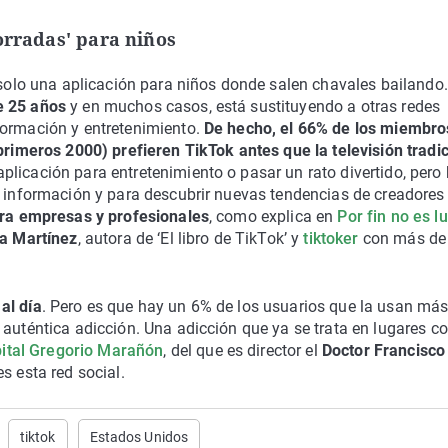
orradas' para niños
s solo una aplicación para niños donde salen chavales bailando
e 25 años
y en muchos casos, está sustituyendo a otras redes
formación y entretenimiento.
De hecho, el 66% de los miembro
 primeros 2000) prefieren TikTok antes que la televisión tradi
aplicación para entretenimiento o pasar un rato divertido, pero
e información y para descubrir nuevas tendencias de creadores
ara empresas y profesionales
, como explica en
Por fin no es l
a Martínez
, autora de ‘El libro de TikTok’ y
tiktoker
con más de
al día
. Pero es que hay un 6% de los usuarios que la usan más
 auténtica adicción. Una adicción que ya se trata en lugares c
ital Gregorio Marañón
, del que es director el
Doctor Francisco
s esta red social.
tiktok
Estados Unidos