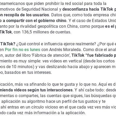
eamericanos que piden prohibir la red social para toda la
 motivos de Seguridad Nacional y
desconfianza hacia TikTok 
ón recopila de los usuarios
. Datos que, como toda empresa ch
o a compartir con el gobierno chino
. Y el caso de Estados Uni
anto por la rivalidad geopolítica con China, como porque
es el
TikTok
, con 136,5 millones de cuentas.
 TikTok?
¿Qué control e influencia ejerce realmente? ¿Por qué 
 en
Por fin no es lunes
con Andrés Moraleda. Como dice el anal
, autor del libro ‘Fábrica de atención’,
TikTok “fue fabricado 
amiento es muy simple: ves videos en vertical (desde los cortos
os de 10 minutos) y vas deslizando hacia abajo y aparecen 
po, basados en tus intereses.
cación, más va afinando lo que te gusta y lo que no. Aquí es 
omienda videos según tus interacciones
. Y ahí cabe todo: desde
 comentas o compartes, las cuentas que sigues, las búsquedas q
aplicación su algoritmo hace un perfil de tus gustos y te
ahí entras en un círculo vicioso en el que cada vez ves más vi
ndo cada vez más información a la aplicación.