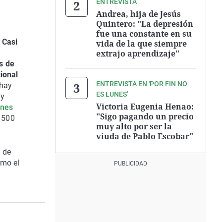
ENTREVISTA
Andrea, hija de Jesús
Quintero: "La depresión
fue una constante en su
.
Casi
vida de la que siempre
extrajo aprendizaje"
s de
cional
ENTREVISTA EN 'POR FIN NO
 hay
ES LUNES'
 y
Victoria Eugenia Henao:
unes
"Sigo pagando un precio
 500
muy alto por ser la
viuda de Pablo Escobar"
 de
omo el