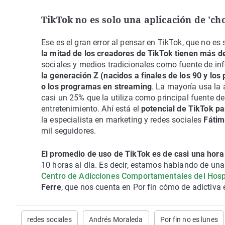
TikTok no es solo una aplicación de 'ch
Ese es el gran error al pensar en TikTok, que no e
la mitad de los creadores de TikTok tienen más d
sociales y medios tradicionales como fuente de in
la generación Z (nacidos a finales de los 90 y los
o los programas en streaming
. La mayoría usa la 
casi un 25% que la utiliza como principal fuente d
entretenimiento. Ahí está el
potencial de TikTok p
la especialista en marketing y redes sociales
Fátim
mil seguidores.
El promedio de uso de TikTok es de casi una hora 
10 horas al día. Es decir, estamos hablando de una
Centro de Adicciones Comportamentales del Hosp
Ferre
, que nos cuenta en Por fin cómo de adictiva e
redes sociales
Andrés Moraleda
Por fin no es lunes