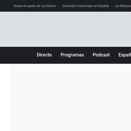
Muere el padre de Leo Messi
Controles fronterizos en España
La diferenc
Directo
Programas
Podcast
Espa
Más de uno
Los Perseguidos
Andalucía
Por fin
Malas decisiones
Aragón
Julia en la onda
Expedientes del más allá
Baleares
La brújula
El viaje del Guernica
Cantabria
Radioestadio
Invisibles
Cataluña
Radioestadio noche
Prohibido morirse
Comunidad de M
El colegio invisible
Esto no ha pasado
Comunitat Vale