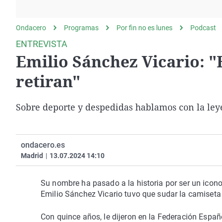
La rosa de los vientos
Caso
Extremadura
Gente viajera
Retornados
Galicia
Ondacero
Programas
Por fin no es lunes
Podcast
Como el perro y el
Equipo de investigación
La Rioja
ENTREVISTA
gato
Emilio Sánchez Vicario: "E
Operación Viuda
Navarra
Negra
País Vasco
retiran"
Sobre deporte y despedidas hablamos con la leye
ondacero.es
Madrid
|
13.07.2024 14:10
Su nombre ha pasado a la historia por ser un icono
Emilio Sánchez Vicario tuvo que sudar la camiseta a
Con quince años, le dijeron en la Federación Españo