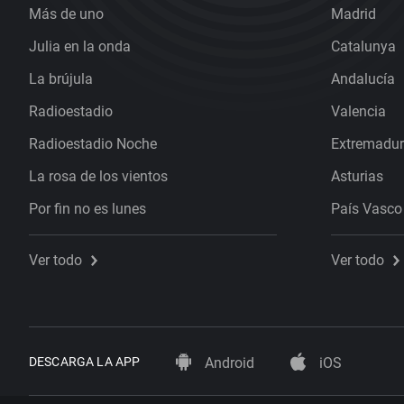
Más de uno
Madrid
Julia en la onda
Catalunya
La brújula
Andalucía
Radioestadio
Valencia
Radioestadio Noche
Extremadu
La rosa de los vientos
Asturias
Por fin no es lunes
País Vasco
Ver todo
Ver todo
DESCARGA LA APP
Android
iOS