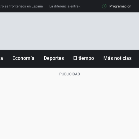
roles fronterizos en España
La diferencia entre observar el eclipse al 99% y al 100%
Programación
ña
Economía
Deportes
El tiempo
Más noticias
Fútbol
Sociedad
Baloncesto
Mundo
Tenis
Salud
Motor
Cultura
Ciencia y Tecnología
adrid
Gastronomía
nciana
Medio ambiente