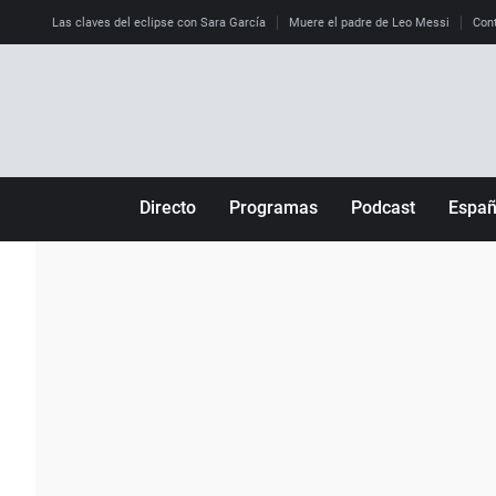
Las claves del eclipse con Sara García
Muere el padre de Leo Messi
Cont
Directo
Programas
Podcast
Espa
Más de uno
Los Perseguidos
Andalucía
Por fin
Malas decisiones
Aragón
Julia en la onda
Expedientes del más allá
Baleares
La brújula
El viaje del Guernica
Cantabria
Radioestadio
Invisibles
Cataluña
Radioestadio noche
Prohibido morirse
Comunidad de M
El colegio invisible
Esto no ha pasado
Comunitat Vale