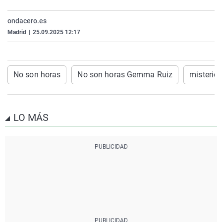
La rosa de los vientos
Caso
Extremadura
Virales
ondacero.es
Gente viajera
Retornados
Galicia
Televisión
Madrid
|
25.09.2025 12:17
Como el perro y el gat
Equipo de investigaci
La Rioja
Elecciones
Operación Viuda Negr
Navarra
No son horas
No son horas Gemma Ruiz
misterio
País Vasco
LO MÁS