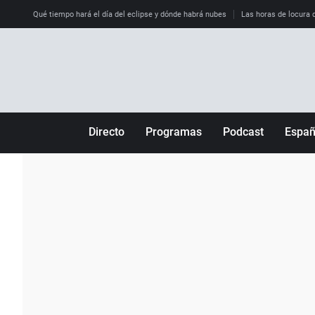
Qué tiempo hará el día del eclipse y dónde habrá nubes
Las horas de locura qu
Directo
Programas
Podcast
Espa
Más de uno
Los Perseguidos
Andalucía
Por fin
Malas decisiones
Aragón
Julia en la onda
Expedientes del más allá
Baleares
La brújula
El viaje del Guernica
Cantabria
Radioestadio
Invisibles
Cataluña
Radioestadio noche
Prohibido morirse
Comunidad de M
El colegio invisible
Esto no ha pasado
Comunitat Vale