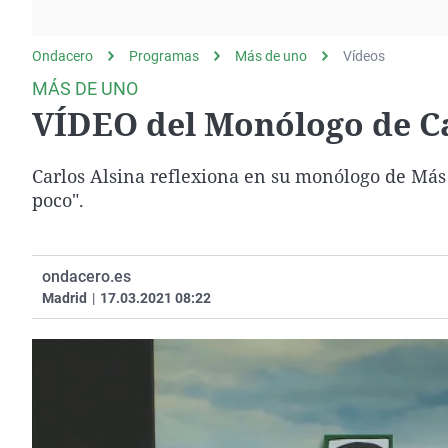
La rosa de los vientos
Caso
Extremadura
Gente viajera
Retornados
Galicia
Ondacero
Programas
Más de uno
Vídeos
Como el perro y el
Equipo de investigación
La Rioja
MÁS DE UNO
gato
VÍDEO del Monólogo de Car
Operación Viuda
Navarra
Negra
País Vasco
Carlos Alsina reflexiona en su monólogo de Más 
poco".
ondacero.es
Madrid
|
17.03.2021 08:22