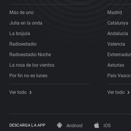
Más de uno
Madrid
Julia en la onda
Catalunya
La brújula
Andalucía
Radioestadio
Valencia
Radioestadio Noche
Extremadu
La rosa de los vientos
Asturias
Por fin no es lunes
País Vasco
Ver todo
Ver todo
DESCARGA LA APP
Android
iOS