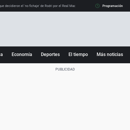
e decidieron el 'no fichaje' de Rodri por el Real Madrid y su 'sí' al Barça
Programación
La llamada de
ña
Economía
Deportes
El tiempo
Más noticias
Fútbol
Sociedad
Baloncesto
Mundo
Tenis
Salud
Motor
Cultura
Ciencia y Tecnología
adrid
Gastronomía
nciana
Medio ambiente