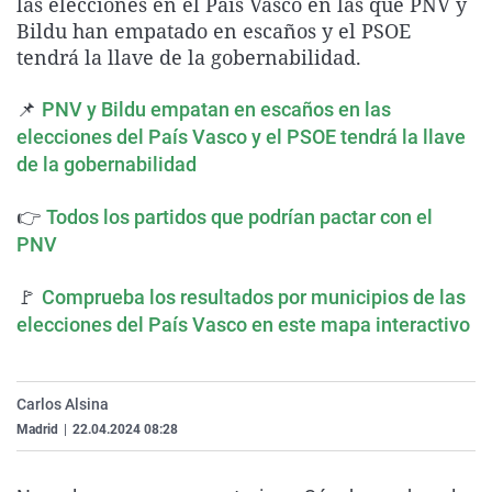
las elecciones en el País Vasco en las que PNV y
La rosa de los vientos
Caso
Extremadura
Virales
Bildu han empatado en escaños y el PSOE
tendrá la llave de la gobernabilidad.
Gente viajera
Retornados
Galicia
Televisión
Como el perro y el gat
Equipo de investigaci
La Rioja
Elecciones
📌
PNV y Bildu empatan en escaños en las
Operación Viuda Negr
Navarra
elecciones del País Vasco y el PSOE tendrá la llave
de la gobernabilidad
País Vasco
👉
Todos los partidos que podrían pactar con el
PNV
🚩
Comprueba los resultados por municipios de las
elecciones del País Vasco en este mapa interactivo
Carlos Alsina
Madrid
|
22.04.2024 08:28