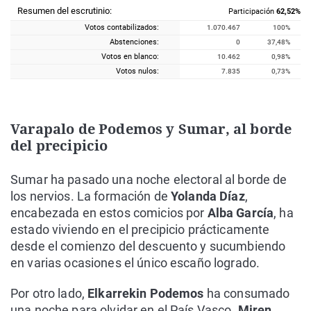
Resumen del escrutinio:
Participación
62,52%
0
0,15
1.628
PUM+J
Votos contabilizados:
1.070.467
100%
0
0,13
1.412
IZAN
Abstenciones:
0
37,48%
0
0,06
660
PCTE / ELAK
Votos en blanco:
10.462
0,98%
Votos nulos:
7.835
0,73%
0
0,04
471
PH
0
0,02
181
O.E.
Varapalo de Podemos y Sumar, al borde
del precipicio
Sumar ha pasado una noche electoral al borde de
los nervios. La formación de
Yolanda Díaz
,
encabezada en estos comicios por
Alba García
, ha
estado viviendo en el precipicio prácticamente
desde el comienzo del descuento y sucumbiendo
en varias ocasiones el único escaño logrado.
Por otro lado,
Elkarrekin Podemos
ha consumado
una noche para olvidar en el País Vasco.
Miren