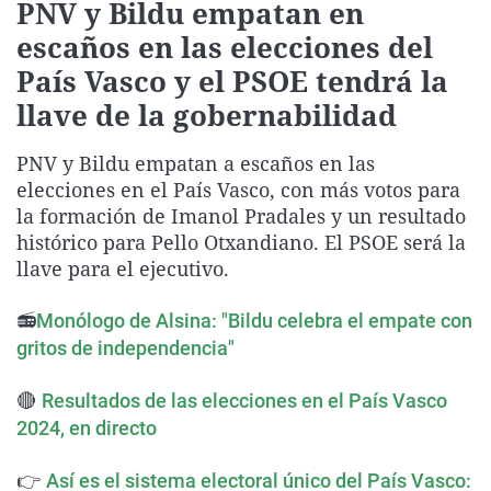
PNV y Bildu empatan en
La rosa de los vientos
Caso
Extremadura
Virales
escaños en las elecciones del
Gente viajera
Retornados
Galicia
Televisión
País Vasco y el PSOE tendrá la
Como el perro y el gat
Equipo de investigaci
La Rioja
Elecciones
llave de la gobernabilidad
Operación Viuda Negr
Navarra
PNV y Bildu empatan a escaños en las
País Vasco
elecciones en el País Vasco, con más votos para
la formación de Imanol Pradales y un resultado
histórico para Pello Otxandiano. El PSOE será la
llave para el ejecutivo.
📻
Monólogo de Alsina: "Bildu celebra el empate con
gritos de independencia"
🔴
Resultados de las elecciones en el País Vasco
2024, en directo
👉
Así es el sistema electoral único del País Vasco: