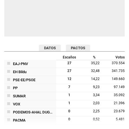
DATOS
PACTOS
Escaños
%
Votos
27
35,22
370.554
EAJ-PNV
27
32,48
341.735
EH Bildu
12
14,22
149.660
PSE-EE/PSOE
7
9,23
97.149
PP
1
3,34
35.092
SUMAR
1
2,03
21.396
VOX
0
2,25
23.679
PODEMOS-AHAL DUGU - ALIANZA VERD
0
0,52
5.481
PACMA
0
0,29
3.072
EB-AZ