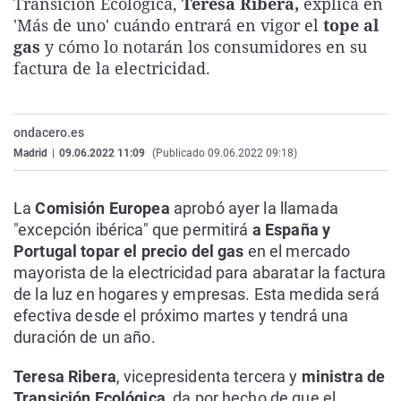
Transición Ecológica,
Teresa Ribera,
explica en
La rosa de los vientos
Caso
Extremadura
Virales
'Más de uno' cuándo entrará en vigor el
tope al
gas
y cómo lo notarán los consumidores en su
Gente viajera
Retornados
Galicia
Televisión
factura de la electricidad.
Como el perro y el gat
Equipo de investigaci
La Rioja
Elecciones
Operación Viuda Negr
Navarra
ondacero.es
País Vasco
Madrid
|
09.06.2022 11:09
(Publicado 09.06.2022 09:18)
La
Comisión Europea
aprobó ayer la llamada
"excepción ibérica" que permitirá
a España y
Portugal topar el precio del gas
en el mercado
mayorista de la electricidad para abaratar la factura
de la luz en hogares y empresas. Esta medida será
efectiva desde el próximo martes y tendrá una
duración de un año.
Teresa Ribera
, vicepresidenta tercera y
ministra de
Transición Ecológica,
da por hecho de que el