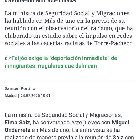
La rosa de los vientos
Caso
Extremadura
Virales
La ministra de Seguridad Social y Migraciones
Gente viajera
Retornados
Galicia
Televisión
ha hablado en Más de uno en la previa de su
Como el perro y el gat
Equipo de investigaci
La Rioja
Elecciones
reunión con el observatorio del racismo, que ha
elaborado un estudio sobre el impulso en redes
Operación Viuda Negr
Navarra
sociales a las cacerías racistas de Torre-Pacheco.
País Vasco
👉
Feijóo exige la "deportación inmediata" de
inmigrantes irregulares que delincan
Samuel Portillo
Madrid
|
24.07.2025 10:01
La ministra de Seguridad Social y Migraciones,
Elma Saiz
, ha conversado este jueves con
Miguel
Ondarreta
en Más de uno. La entrevista se ha
realizado de manera previa a la reunión de Saiz con