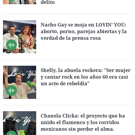
delito
La rosa de los vientos
Caso
Extremadura
Virales
Gente viajera
Retornados
Galicia
Televisión
Nacho Gay se moja en LOVIN’ YOU:
Como el perro y el gat
Equipo de investigaci
La Rioja
Elecciones
aborto, porno, parejas abiertas y la
Operación Viuda Negr
Navarra
verdad de la prensa rosa
País Vasco
Shelly, la abuela rockera: "Ser mujer
y cantar rock en los años 60 era casi
un acto de rebeldía"
Chanela Clicka: el proyecto que ha
unido el flamenco y los corridos
mexicanos sin perder el alma.