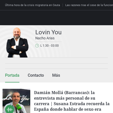
Última hora de la crisis migratoria en Ceuta
Las razones tras el cese de la funcion
Lovin You
Nacho Arias
Directo
L 1:30 - 03:00
Programas
Podcast
Más de uno
Los Perseguidos
Andalucía
Fútbol
Sociedad
España
Por fin
Malas decisiones
Aragón
Baloncesto
Mundo
Economía
Julia en la onda
Expedientes del más a
Baleares
Tenis
Salud
Portada
Contacto
Más
Deportes
La brújula
El viaje del Guernica
Cantabria
Motor
Cultura
El tiempo
Radioestadio
Invisibles
Cataluña
Ciencia y Tecnología
Damián Mollá (Barrancas): la
Más noticias
entrevista más personal de su
Radioestadio noche
Prohibido morirse
Comunidad de Madrid
Gastronomía
carrera | Susana Estrada recuerda la
El colegio invisible
Esto no ha pasado
Comunitat Valenciana
Medio ambiente
España donde hablar de sexo era