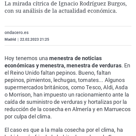
La mirada cítrica de Ignacio Rodríguez Burgos,
La rosa de los vientos
Caso
Extremadura
Virales
con su análisis de la actualidad económica.
Gente viajera
Retornados
Galicia
Televisión
Como el perro y el gat
Equipo de investigaci
La Rioja
Elecciones
ondacero.es
Operación Viuda Negr
Navarra
Madrid
|
22.02.2023 21:25
País Vasco
Hoy tenemos una
menestra de noticias
económicas y menestra, menestra de verduras
. En
el Reino Unido faltan pepinos. Bueno, faltan
pepinos, pimientos, lechugas, tomates... Algunos
supermercados británicos, como Tesco, Aldi, Asda
o Morrison, han impuesto un racionamiento ante la
caída de suministro de verduras y hortalizas por la
reducción de la cosecha en Almería y en Marruecos
por culpa del clima.
El caso es que a la mala cosecha por el clima, ha