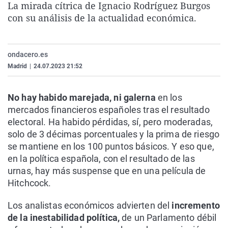
La mirada cítrica de Ignacio Rodríguez Burgos
La rosa de los vientos
Caso
Extremadura
Virales
con su análisis de la actualidad económica.
Gente viajera
Retornados
Galicia
Televisión
Como el perro y el gat
Equipo de investigaci
La Rioja
Elecciones
ondacero.es
Operación Viuda Negr
Navarra
Madrid
|
24.07.2023 21:52
País Vasco
No hay habido marejada, ni galerna
en los
mercados financieros españoles tras el resultado
electoral. Ha habido pérdidas, sí, pero moderadas,
solo de 3 décimas porcentuales y la prima de riesgo
se mantiene en los 100 puntos básicos. Y eso que,
en la política española, con el resultado de las
urnas, hay más suspense que en una película de
Hitchcock.
Los analistas económicos advierten del
incremento
de la inestabilidad política,
de un Parlamento débil