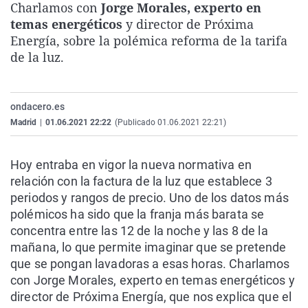
Charlamos con
Jorge Morales, experto en
La rosa de los vientos
Caso
Extremadura
Virales
temas energéticos
y director de Próxima
Gente viajera
Retornados
Galicia
Televisión
Energía, sobre la polémica reforma de la tarifa
de la luz.
Como el perro y el gat
Equipo de investigaci
La Rioja
Elecciones
Operación Viuda Negr
Navarra
ondacero.es
País Vasco
Madrid
|
01.06.2021 22:22
(Publicado 01.06.2021 22:21)
Hoy entraba en vigor la nueva normativa en
relación con la factura de la luz que establece 3
periodos y rangos de precio. Uno de los datos más
polémicos ha sido que la franja más barata se
concentra entre las 12 de la noche y las 8 de la
mañana, lo que permite imaginar que se pretende
que se pongan lavadoras a esas horas. Charlamos
con Jorge Morales, experto en temas energéticos y
director de Próxima Energía, que nos explica que el