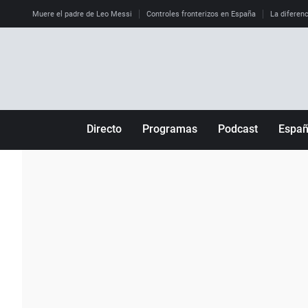
Muere el padre de Leo Messi
Controles fronterizos en España
La diferenc
Directo
Programas
Podcast
Espa
Más de uno
Los Perseguidos
Andalucía
Por fin
Malas decisiones
Aragón
Julia en la onda
Expedientes del más allá
Baleares
La brújula
El viaje del Guernica
Cantabria
Radioestadio
Invisibles
Cataluña
Radioestadio noche
Prohibido morirse
Comunidad de M
El colegio invisible
Esto no ha pasado
Comunitat Vale