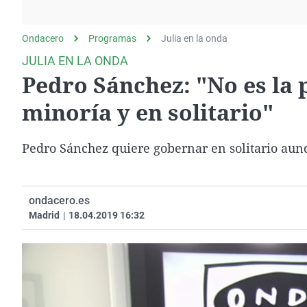
La rosa de los vientos
Caso
Extremadura
Gente viajera
Retornados
Galicia
Ondacero
Programas
Julia en la onda
Como el perro y el
Equipo de investigación
La Rioja
JULIA EN LA ONDA
gato
Pedro Sánchez: "No es la
Operación Viuda
Navarra
Negra
País Vasco
minoría y en solitario"
Pedro Sánchez quiere gobernar en solitario au
ondacero.es
Madrid
|
18.04.2019 16:32