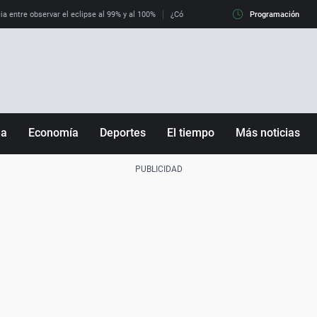
ia entre observar el eclipse al 99% y al 100%
¿Cómo es llegar a Italia con controles fro
Programación
ña
Economía
Deportes
El tiempo
Más noticias
Fútbol
Sociedad
Baloncesto
Mundo
Tenis
Salud
Motor
Cultura
Ciencia y Tecnología
adrid
Gastronomía
nciana
Medio ambiente