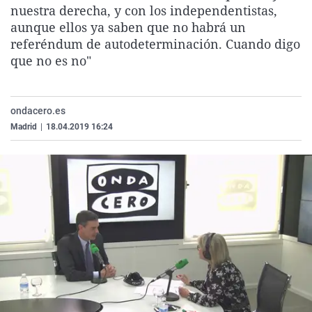
nuestra derecha, y con los independentistas,
La rosa de los vientos
Caso
Extremadura
Virales
aunque ellos ya saben que no habrá un
Gente viajera
Retornados
Galicia
Televisión
referéndum de autodeterminación. Cuando digo
que no es no"
Como el perro y el gat
Equipo de investigaci
La Rioja
Elecciones
Operación Viuda Negr
Navarra
País Vasco
ondacero.es
Madrid
|
18.04.2019 16:24