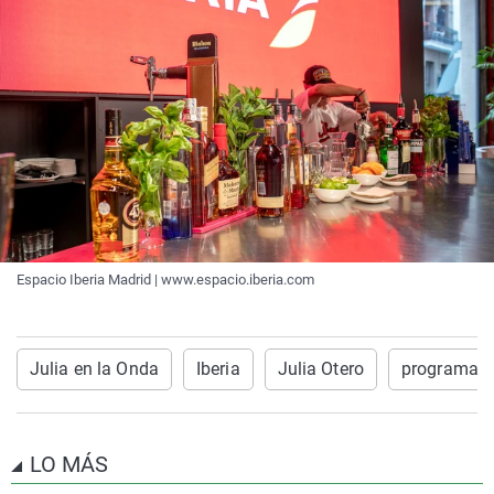
Espacio Iberia Madrid | www.espacio.iberia.com
Julia en la Onda
Iberia
Julia Otero
programa e
LO MÁS