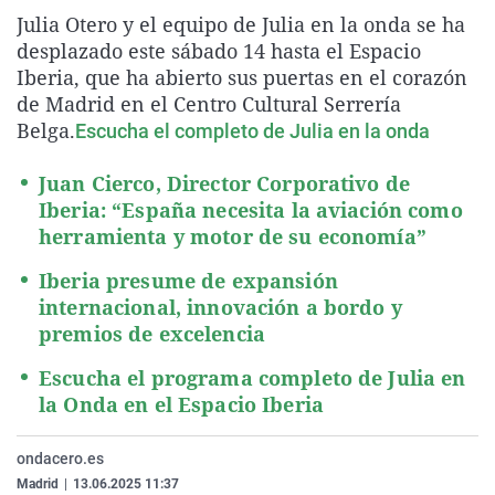
La rosa de los vientos
Caso
Extremadura
Virales
Julia Otero y el equipo de Julia en la onda se ha
desplazado este sábado 14 hasta el Espacio
Gente viajera
Retornados
Galicia
Televisión
Iberia, que ha abierto sus puertas en el corazón
Como el perro y el gat
Equipo de investigaci
La Rioja
Elecciones
de Madrid en el Centro Cultural Serrería
Belga.
Escucha el completo de Julia en la onda
Operación Viuda Negr
Navarra
País Vasco
Juan Cierco, Director Corporativo de
Iberia: “España necesita la aviación como
herramienta y motor de su economía”
Iberia presume de expansión
internacional, innovación a bordo y
premios de excelencia
Escucha el programa completo de Julia en
la Onda en el Espacio Iberia
ondacero.es
Madrid
|
13.06.2025 11:37