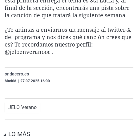
esta primera entrega el tema es Sta Lucia y, al
La rosa de los vientos
Caso
Extremadura
Virales
final de la sección, encontrarás una pista sobre
la canción de que tratará la siguiente semana.
Gente viajera
Retornados
Galicia
Televisión
Como el perro y el gat
Equipo de investigaci
La Rioja
Elecciones
¿Te animas a enviarnos un mensaje al twitter-X
del programa y nos dices qué canción crees que
Operación Viuda Negr
Navarra
es? Te recordamos nuestro perfil:
País Vasco
@jeloenveranooc .
ondacero.es
Madrid
|
27.07.2025 16:00
JELO Verano
LO MÁS