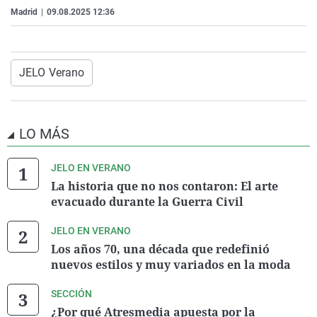
La rosa de los vientos
Caso
Extremadura
Virales
Madrid
|
09.08.2025 12:36
Gente viajera
Retornados
Galicia
Televisión
Como el perro y el gat
Equipo de investigaci
La Rioja
Elecciones
JELO Verano
Operación Viuda Negr
Navarra
País Vasco
LO MÁS
JELO EN VERANO
La historia que no nos contaron: El arte
evacuado durante la Guerra Civil
JELO EN VERANO
Los años 70, una década que redefinió
nuevos estilos y muy variados en la moda
SECCIÓN
¿Por qué Atresmedia apuesta por la