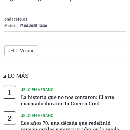
La rosa de los vientos
Caso
Extremadura
Virales
Gente viajera
Retornados
Galicia
Televisión
ondacero.es
Como el perro y el gat
Equipo de investigaci
La Rioja
Elecciones
Madrid
|
17.08.2025 13:36
Operación Viuda Negr
Navarra
País Vasco
JELO Verano
LO MÁS
JELO EN VERANO
La historia que no nos contaron: El arte
evacuado durante la Guerra Civil
JELO EN VERANO
Los años 70, una década que redefinió
nuevos estilos y muy variados en la moda