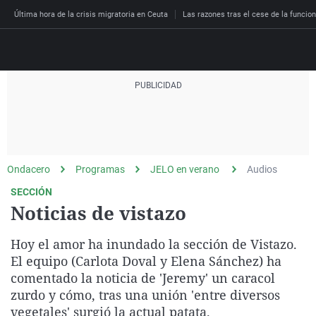
Última hora de la crisis migratoria en Ceuta
Las razones tras el cese de la funcion
Directo
Programas
Podcast
Más de uno
Los Perseguidos
Andalucía
Fútbol
Sociedad
Ondacero
Programas
JELO en verano
Audios
España
Por fin
Malas decisiones
Aragón
Baloncesto
Mundo
SECCIÓN
Economía
Julia en la onda
Expedientes del más a
Baleares
Tenis
Salud
Noticias de vistazo
Deportes
La brújula
El viaje del Guernica
Cantabria
Motor
Cultura
Hoy el amor ha inundado la sección de Vistazo.
El tiempo
Radioestadio
Invisibles
Cataluña
Ciencia y Tecnología
El equipo (Carlota Doval y Elena Sánchez) ha
Más noticias
comentado la noticia de 'Jeremy' un caracol
Radioestadio noche
Prohibido morirse
Comunidad de Madrid
Gastronomía
zurdo y cómo, tras una unión 'entre diversos
El colegio invisible
Esto no ha pasado
Comunitat Valenciana
Medio ambiente
vegetales' surgió la actual patata.