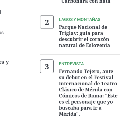
"Carbonara con nata"
l
LAGOS Y MONTAÑAS
Parque Nacional de
os
Triglav: guía para
descubrir el corazón
natural de Eslovenia
es y
ENTREVISTA
Fernando Tejero, ante
su debut en el Festival
l
Internacional de Teatro
Clásico de Mérida con
Cómicos de Roma: "Éste
es el personaje que yo
buscaba para ir a
Mérida".