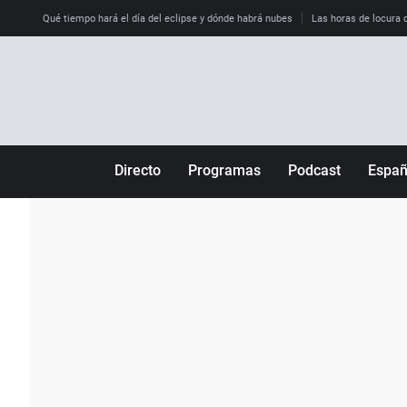
Qué tiempo hará el día del eclipse y dónde habrá nubes
Las horas de locura qu
Directo
Programas
Podcast
Espa
Más de uno
Los Perseguidos
Andalucía
Por fin
Malas decisiones
Aragón
Julia en la onda
Expedientes del más allá
Baleares
La brújula
El viaje del Guernica
Cantabria
Radioestadio
Invisibles
Cataluña
Radioestadio noche
Prohibido morirse
Comunidad de M
El colegio invisible
Esto no ha pasado
Comunitat Vale