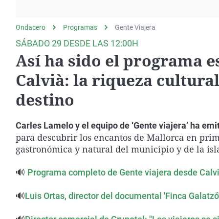
La rosa de los vientos
Caso
Extremadura
Gente viajera
Retornados
Galicia
Ondacero
Programas
Gente Viajera
Como el perro y el
Equipo de investigación
La Rioja
SÁBADO 29 DESDE LAS 12:00H
gato
Así ha sido el programa es
Operación Viuda
Navarra
Negra
País Vasco
Calvià: la riqueza cultural
destino
Carles Lamelo y el equipo de ‘Gente viajera’ ha emi
para descubrir los encantos de Mallorca en prim
gastronómica y natural del municipio y de la isl
🔊
Programa completo de Gente viajera desde Calv
🔊
Luis Ortas, director del documental 'Finca Galatz