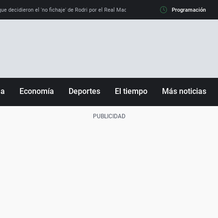
e decidieron el 'no fichaje' de Rodri por el Real Madrid y su 'sí' al Barça
Programación
La llamada de
ña
Economía
Deportes
El tiempo
Más noticias
Fútbol
Sociedad
Baloncesto
Mundo
Tenis
Salud
Motor
Cultura
Ciencia y Tecnología
adrid
Gastronomía
nciana
Medio ambiente