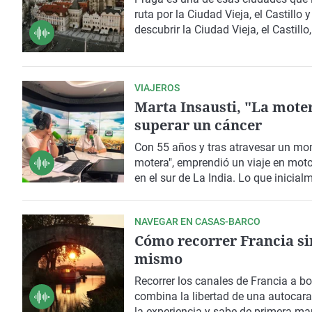
ruta por la Ciudad Vieja, el Castillo y
descubrir la Ciudad Vieja, el Castillo
autor de La metamorfosis, a través 
del paisaje de la ciudad.
VIAJEROS
Marta Insausti, "La moter
superar un cáncer
Con 55 años y tras atravesar un m
motera"
, emprendió un viaje en
mot
en el sur de La India. Lo que inicia
convirtiéndose en una
vuelta al mu
finalmente en octubre de 2022.
NAVEGAR EN CASAS-BARCO
Cómo recorrer Francia si
mismo
Recorrer los
canales de Francia
a bo
combina la libertad de una autocara
la experiencia y sabe de primera m