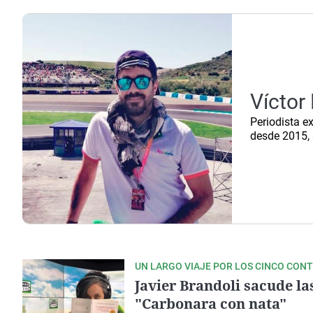
La rosa de los vientos
Caso
Extremadura
Gente viajera
Retornados
Galicia
Como el perro y el
Equipo de investigación
La Rioja
gato
Operación Viuda
Navarra
Negra
Víctor
País Vasco
Periodista e
desde 2015, 
UN LARGO VIAJE POR LOS CINCO CON
Javier Brandoli sacude la
"Carbonara con nata"