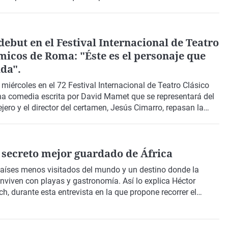
mínguez Uceta
.
debut en el Festival Internacional de Teatro
micos de Roma: "Éste es el personaje que
ida".
 miércoles en el
72 Festival Internacional de Teatro Clásico
na comedia escrita por
David Mamet
que se representará del
ejero y el director del certamen,
Jesús Cimarro
, repasan la
za su ecuador con cifras récord de asistencia y una
danza y musicales.
l secreto mejor guardado de África
países menos visitados del mundo y un destino donde la
 conviven con playas y gastronomía. Así lo explica
Héctor
ch
, durante esta entrevista en la que propone recorrer el
s
que permitan conocer su
identidad
, más allá de sus playas,
 más pausada y consciente.