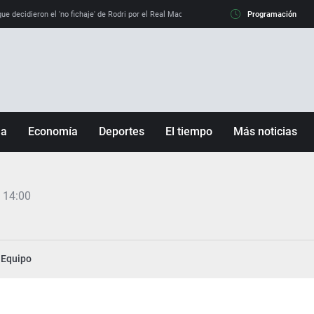
e decidieron el 'no fichaje' de Rodri por el Real Madrid y su 'sí' al Barça
Programación
La llamada de
ña
Economía
Deportes
El tiempo
Más noticias
Fútbol
Sociedad
Baloncesto
Mundo
 14:00
Tenis
Salud
Motor
Cultura
Ciencia y Tecnología
Equipo
adrid
Gastronomía
nciana
Medio ambiente