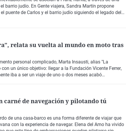
 el barrio judío. En Gente viajera,
Sandra Martín
propone
, el puente de Carlos y el barrio judío siguiendo el legado del
de los lugares que marcaron su vida y que hoy forman parte
a", relata su vuelta al mundo en moto tras
omento personal complicado,
Marta Insausti
, alias
"La
o
con un único objetivo: llegar a la
Fundación Vicente Ferrer
,
lmente iba a ser un viaje de uno o dos meses acabó
ndo
de un año, interrumpida por la pandemia y completada
n carné de navegación y pilotando tú
rdo de una
casa-barco
es una forma diferente de viajar que
vana con la experiencia de navegar.
Elena del Amo
ha vivido
ano que este tipo de embarcaciones pueden pilotarse
sin