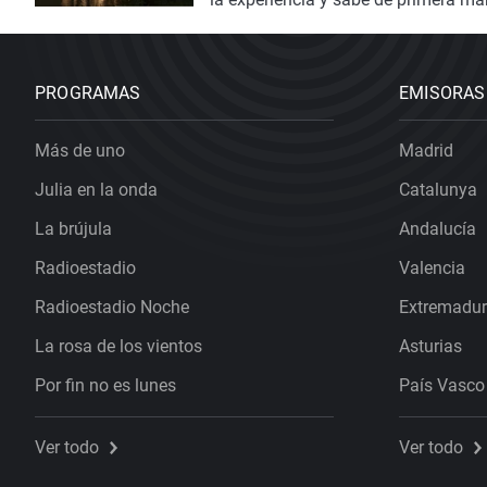
carné
ni experiencia previa, tras una
PROGRAMAS
EMISORAS
Más de uno
Madrid
Julia en la onda
Catalunya
La brújula
Andalucía
Radioestadio
Valencia
Radioestadio Noche
Extremadu
La rosa de los vientos
Asturias
Por fin no es lunes
País Vasco
Ver todo
Ver todo