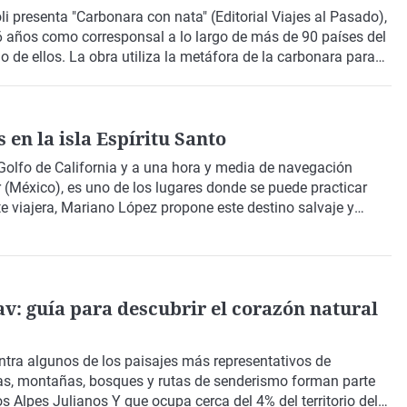
li
presenta
"Carbonara con nata"
(Editorial Viajes al Pasado),
16 años como corresponsal a lo largo de más de 90 países del
de ellos. La obra utiliza la metáfora de la carbonara para
iradas, la empatía y
la importancia de viajar como
realidades
. Un libro que nos provoca con interrogantes y se
tezas que tenemos sobre el mundo
.
en la isla Espíritu Santo
Golfo de California
y a una hora y media de navegación
r (México)
, es uno de los lugares donde se puede practicar
e viajera,
Mariano López
propone este destino salvaje y
vidad, así como la posibilidad de completar la experiencia
determinadas épocas del año.
v: guía para descubrir el corazón natural
tra algunos de los paisajes más representativos de
tas, montañas, bosques y rutas de senderismo forman parte
los
Alpes Julianos
Y que ocupa cerca del 4% del territorio del