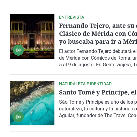
país. Lo recorremos con
Enrique Do
ENTREVISTA
Fernando Tejero, ante su 
Clásico de Mérida con Có
yo buscaba para ir a Mér
El actor
Fernando Tejero
debutará el
de Mérida
con
Cómicos de Roma
, u
5 al 9 de agosto. En Gente viajera, T
actualidad de una edición que alcan
programación que combina teatro, 
NATURALEZA E IDENTIDAD
Santo Tomé y Príncipe, e
São Tomé y Príncipe
es uno de los 
naturaleza, la cultura y la historia
Aguilar
, fundador de
The Travel Coa
archipiélago a través de
experiencia
en una invitación a viajar de forma