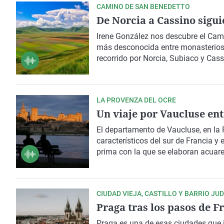
CAMINO DE SAN BENEDETTO
De Norcia a Cassino sigu
Irene González
nos descubre el
Cami
más desconocida entre monasterios,
recorrido por Norcia, Subiaco y Cas
LA PROVENZA DEL OCRE
Un viaje por Vaucluse ent
El departamento de
Vaucluse
, en la
característicos del sur de
Francia
y e
prima con la que se elaboran acuarel
Un recorrido lleno de pintura, arte y
CIUDAD VIEJA, CASTILLO Y BARRIO JUD
Praga tras los pasos de F
Praga
es una de esas ciudades que 