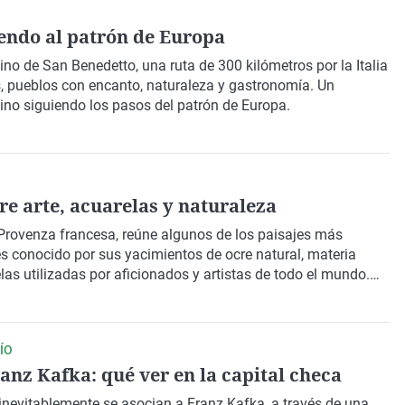
iendo al patrón de Europa
no de San Benedetto
, una ruta de 300 kilómetros por la
Italia
 pueblos con encanto, naturaleza y gastronomía. Un
sino siguiendo los pasos del patrón de Europa.
re arte, acuarelas y naturaleza
Provenza
francesa, reúne algunos de los
paisajes
más
s conocido por sus yacimientos de
ocre natural
, materia
as utilizadas por aficionados y artistas de todo el mundo.
 belleza con
Enrique Domínguez Uceta
.
ÍO
ranz Kafka: qué ver en la capital checa
inevitablemente se asocian a
Franz Kafka
, a través de una