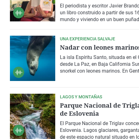
El periodista y escritor
Javier Brando
un libro construido a partir de sus 
mundo y viviendo en un buen puñado 
reflexionar sobre la diversidad de m
herramienta para comprender otras 
UNA EXPERIENCIA SALVAJE
propone
hacernos dudar de las cer
Nadar con leones marinos 
La isla Espíritu Santo, situada en el
desde La Paz, en
Baja California Su
snorkel con leones marinos
. En Gent
explica cómo se desarrolla esta acti
nadando junto al
tiburón ballena
en 
LAGOS Y MONTAÑAS
Parque Nacional de Trigla
de Eslovenia
El
Parque Nacional de Triglav
concen
Eslovenia
. Lagos glaciares, gargan
de este espacio natural situado en 