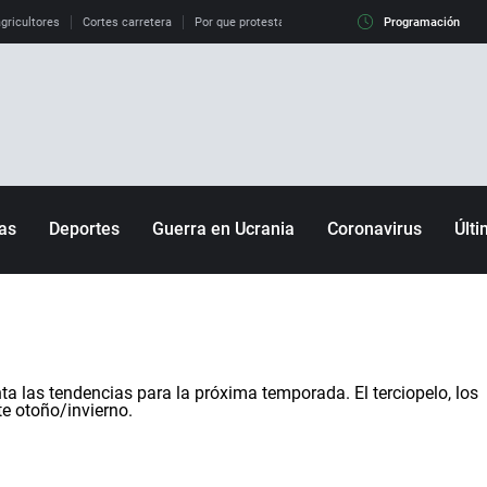
gricultores
Cortes carretera
Por que protestan agricultores
Subida SMI
Programación
DAN
ias
Deportes
Guerra en Ucrania
Coronavirus
Últ
útbol
Motor
aloncesto
enis
ta las tendencias para la próxima temporada. El terciopelo, los
iclismo
te otoño/invierno.
ircuito nacional de
olf
logía