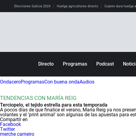
Elecciones Galicia 2024
Huelga agricultores directo
Cuanto dura huelga a
Directo
Programas
Podcast
Notic
Más de uno
Emboscada. Caso Ardines
España
F
Julia en la onda
Annual, 1921
Mundo
Ondacero
Programas
Con buena onda
Audios
La brújula
1931, II República
Economía
B
TENDENCIAS CON MARÍA REIG
Radioestadio
La cultureta
Sociedad
T
Terciopelo, el tejido estrella para esta temporada
A pocos días de que finalice el verano, María Reig ya nos presen
Radioestadio Noche
Kinótico
Televisión
C
volantes y el 'print animal' son algunas de las apuestas para es
Compartir en
La rosa de los vientos
Encuentros directivos OBS
Cultura
C
Facebook
Twitter
Business School
g
merche carneiro
Por fin no es lunes
Ciencia y Tecno