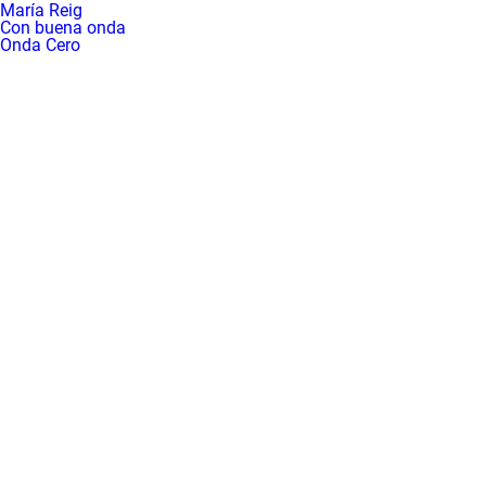
María Reig
Ficciones sonoras
Con buena onda
Gente viajera
Virales
Onda Cero
Onda fútbol
El club de las cinco
Accelerate Innovation by
Como el perro y el
Fujifilm
gato
Cicloestadio