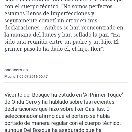
La rosa de los vientos
Caso
Extremadura
Virales
con el cuerpo técnico. "No somos perfectos,
estamos llenos de imperfecciones y
Gente viajera
Retornados
Galicia
Televisión
seguramente cometí un error en mis
Como el perro y el gat
Equipo de investigaci
La Rioja
Elecciones
declaraciones". Ambos se han reencontrado en
la mañana del lunes y han sellado la paz. "Ha
Operación Viuda Negr
Navarra
sido una reunión entre un padre y un hijo. El
País Vasco
primer paso lo ha dado él, el hijo, Iker".
ondacero.es
Madrid
|
05.07.2016 00:47
Vicente del Bosque ha estado en 'Al Primer Toque'
de Onda Cero y ha hablado sobre las recientes
declaraciones que hizo sobre Iker Casillas. El
seleccionador afirmó que el portero se había
portado de manera regular con el cuerpo técnico,
aunque Del Bosque ha asegurado que ha