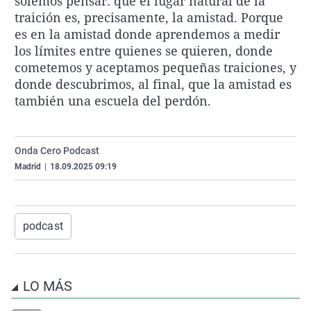
solemos pensar: que el lugar natural de la
La rosa de los vientos
Caso
Extremadura
Virales
traición es, precisamente, la amistad. Porque
es en la amistad donde aprendemos a medir
Gente viajera
Retornados
Galicia
Televisión
los límites entre quienes se quieren, donde
Como el perro y el gat
Equipo de investigaci
La Rioja
Elecciones
cometemos y aceptamos pequeñas traiciones, y
donde descubrimos, al final, que la amistad es
Operación Viuda Negr
Navarra
también una escuela del perdón.
País Vasco
Onda Cero Podcast
Madrid
|
18.09.2025 09:19
podcast
LO MÁS