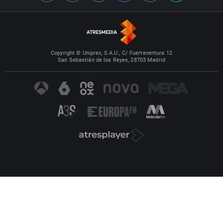
Copyright © Uniprex, S.A.U., C/ Fuerteventura 12
San Sebastián de los Reyes, 28703 Madrid