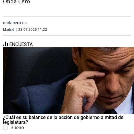
Onda Cero.
La
C
Ex
Vi
Ge
Re
Ga
Te
ondacero.es
Co
Eq
La
El
Madrid
|
23.07.2025 11:22
Op
Na
ENCUESTA
Pa
¿Cuál es su balance de la acción de gobierno a mitad de
legislatura?
Bueno