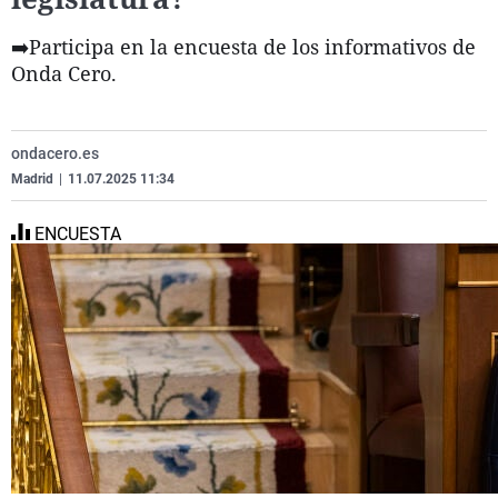
La
C
Ex
Vi
➡️Participa en la encuesta de los informativos de
Ge
Re
Ga
Te
Onda Cero.
Co
Eq
La
El
Op
Na
ondacero.es
Pa
Madrid
|
11.07.2025 11:34
ENCUESTA