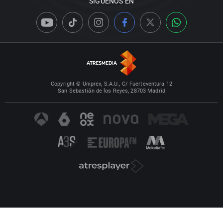
SÍGUENOS EN
Copyright © Uniprex, S.A.U., C/ Fuerteventura 12
San Sebastián de los Reyes, 28703 Madrid