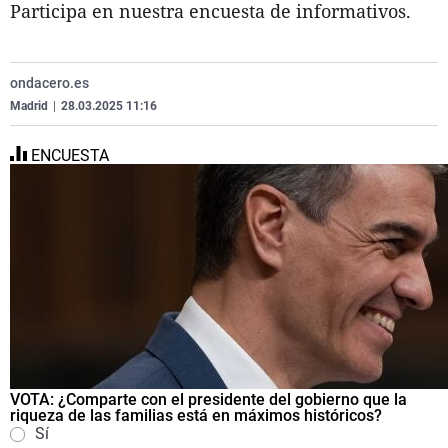
Participa en nuestra encuesta de informativos.
La
C
Ex
Vi
Ge
Re
Ga
Te
ondacero.es
Co
Eq
La
El
Madrid
|
28.03.2025 11:16
Op
Na
ENCUESTA
Pa
VOTA: ¿Comparte con el presidente del gobierno que la
riqueza de las familias está en máximos históricos?
Sí