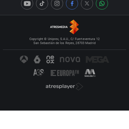
Copyright © Uniprex, S.A.U., C/ Fuerteventura 12
San Sebastián de los Reyes, 28703 Madrid