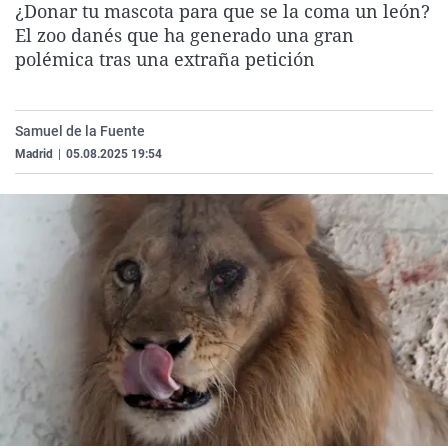
¿Donar tu mascota para que se la coma un león?
La rosa de los vientos
Caso
Extremadura
Virales
El zoo danés que ha generado una gran
Gente viajera
Retornados
Galicia
Televisión
polémica tras una extraña petición
Como el perro y el gat
Equipo de investigaci
La Rioja
Elecciones
Operación Viuda Negr
Navarra
Samuel de la Fuente
Madrid
|
05.08.2025 19:54
País Vasco