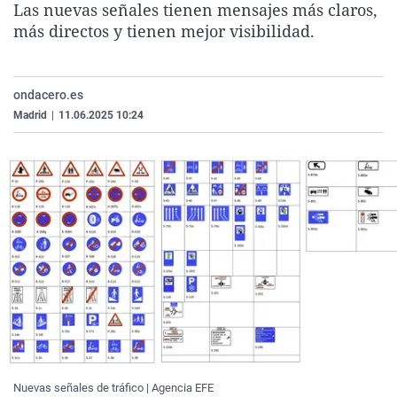
Las nuevas señales tienen mensajes más claros,
La rosa de los vientos
Caso
Extremadura
Virales
más directos y tienen mejor visibilidad.
Gente viajera
Retornados
Galicia
Televisión
Como el perro y el gat
Equipo de investigaci
La Rioja
Elecciones
ondacero.es
Operación Viuda Negr
Navarra
Madrid
|
11.06.2025 10:24
País Vasco
Nuevas señales de tráfico | Agencia EFE