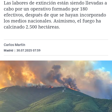
Las labores de extinción están siendo llevadas a
La rosa de los vientos
Caso
Extremadura
Virales
cabo por un operativo formado por 180
Gente viajera
Retornados
Galicia
Televisión
efectivos, después de que se hayan incorporado
los medios nacionales. Asimismo, el fuego ha
Como el perro y el gat
Equipo de investigaci
La Rioja
Elecciones
calcinado 2.500 hectáreas.
Operación Viuda Negr
Navarra
País Vasco
Carlos Martín
Madrid
|
30.07.2025 07:59