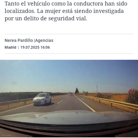
Tanto el vehículo como la conductora han sido
La rosa de los vientos
Caso
Extremadura
Virales
localizados. La mujer está siendo investigada
Gente viajera
Retornados
Galicia
Televisión
por un delito de seguridad vial.
Como el perro y el gat
Equipo de investigaci
La Rioja
Elecciones
Operación Viuda Negr
Navarra
Nerea Pardillo |
Agencias
Madrid
|
19.07.2025 16:06
País Vasco