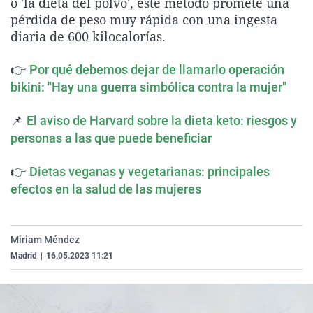
o 'la dieta del polvo', este método promete una
La rosa de los vientos
Caso
Extremadura
Virales
pérdida de peso muy rápida con una ingesta
diaria de 600 kilocalorías.
Gente viajera
Retornados
Galicia
Televisión
Como el perro y el gat
Equipo de investigaci
La Rioja
Elecciones
👉
Por qué debemos dejar de llamarlo operación
Operación Viuda Negr
Navarra
bikini: "Hay una guerra simbólica contra la mujer"
País Vasco
📌
El aviso de Harvard sobre la dieta keto: riesgos y
personas a las que puede beneficiar
👉
Dietas veganas y vegetarianas: principales
efectos en la salud de las mujeres
Miriam Méndez
Madrid
|
16.05.2023 11:21