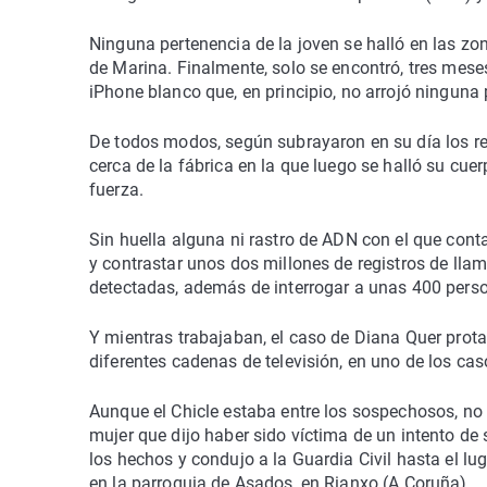
Ninguna pertenencia de la joven se halló en las zon
de Marina. Finalmente, solo se encontró, tres meses
iPhone blanco que, en principio, no arrojó ninguna
De todos modos, según subrayaron en su día los re
cerca de la fábrica en la que luego se halló su cuer
fuerza.
Sin huella alguna ni rastro de ADN con el que conta
y contrastar unos dos millones de registros de lla
detectadas, además de interrogar a unas 400 per
Y mientras trabajaban, el caso de Diana Quer pro
diferentes cadenas de televisión, en uno de los c
Aunque el Chicle estaba entre los sospechosos, no 
mujer que dijo haber sido víctima de un intento de 
los hechos y condujo a la Guardia Civil hasta el lu
en la parroquia de Asados, en Rianxo (A Coruña).