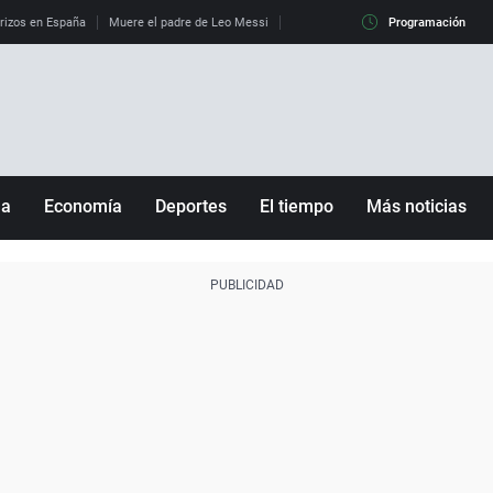
erizos en España
Muere el padre de Leo Messi
La diferencia entre observar el eclip
Programación
ña
Economía
Deportes
El tiempo
Más noticias
Fútbol
Sociedad
Baloncesto
Mundo
Tenis
Salud
Motor
Cultura
Ciencia y Tecnología
adrid
Gastronomía
nciana
Medio ambiente