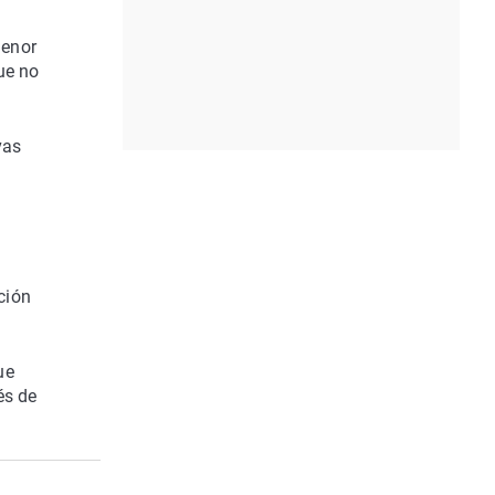
menor
ue no
vas
ción
ue
és de