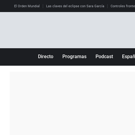
El Orden Mundial
Las claves del eclipse con Sara García
Controles front
Directo
Programas
Podcast
Espa
Más de uno
Los Perseguidos
Andalucía
Por fin
Malas decisiones
Aragón
Julia en la onda
Expedientes del más allá
Baleares
La brújula
El viaje del Guernica
Cantabria
Radioestadio
Invisibles
Cataluña
Radioestadio noche
Prohibido morirse
Comunidad de M
El colegio invisible
Esto no ha pasado
Comunitat Vale