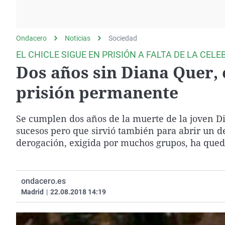
La rosa de los vientos
Caso
Extremadura
Gente viajera
Retornados
Galicia
Ondacero
Noticias
Como el perro y el
Sociedad
Equipo de investigación
La Rioja
gato
EL CHICLE SIGUE EN PRISIÓN A FALTA DE LA CELE
Operación Viuda
Navarra
Dos años sin Diana Quer, 
Negra
País Vasco
prisión permanente
Se cumplen dos años de la muerte de la joven D
sucesos pero que sirvió también para abrir un d
derogación, exigida por muchos grupos, ha qued
ondacero.es
Madrid
|
22.08.2018 14:19