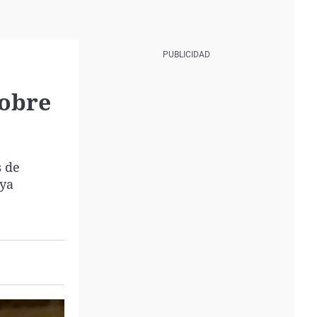
sobre
s de
uya