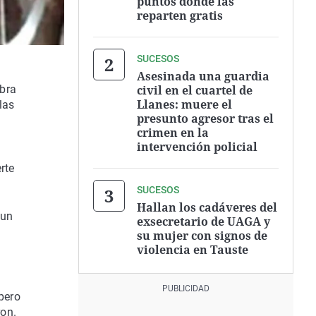
puntos donde las
reparten gratis
SUCESOS
Asesinada una guardia
civil en el cuartel de
obra
Llanes: muere el
las
presunto agresor tras el
crimen en la
intervención policial
s
rte
SUCESOS
Hallan los cadáveres del
 un
exsecretario de UAGA y
su mujer con signos de
violencia en Tauste
 pero
ron.