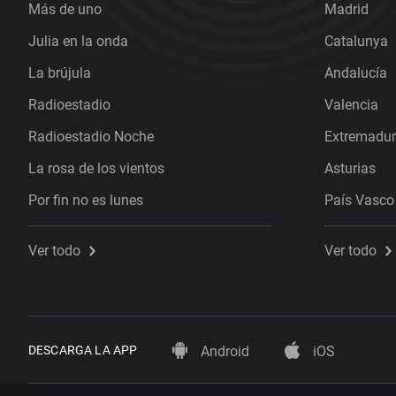
Más de uno
Madrid
Julia en la onda
Catalunya
La brújula
Andalucía
Radioestadio
Valencia
Radioestadio Noche
Extremadu
La rosa de los vientos
Asturias
Por fin no es lunes
País Vasco
Ver todo
Ver todo
DESCARGA LA APP
Android
iOS