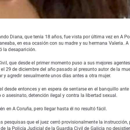
do Diana, que tenía 18 años, fue vista por última vez en A P
aneaba, en esa ocasión con su madre y su hermana Valeria. A 
 la desaparición.
 Civil, que desde el primer momento puso a sus mejores agente
o el 29 de diciembre del año pasado al presunto autor de la mue
r y agredir sexualmente unos días antes a otra mujer.
rcel desde entonces y en espera de sentarse en el banquillo ante
o asesinato, detención ilegal y contra la libertad sexual.
n en A Coruña, pero llegar hasta él no resultó fácil.
as pesquisas que el juez cerró provisionalmente la instrucción,
e la Policía Judicial de la Guardia Civil de Galicia no desistie