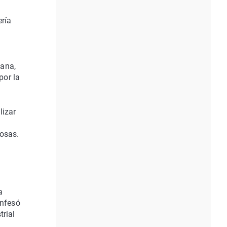
ería
iana,
por la
lizar
osas.
a
onfesó
trial