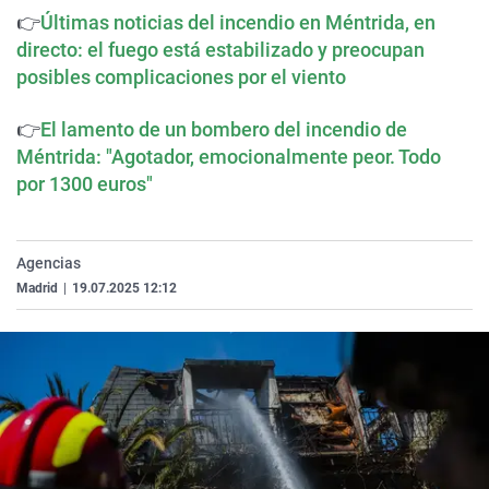
La rosa de los vientos
Caso
Extremadura
Virales
👉
Últimas noticias del incendio en Méntrida, en
directo: el fuego está estabilizado y preocupan
Gente viajera
Retornados
Galicia
Televisión
posibles complicaciones por el viento
Como el perro y el gat
Equipo de investigaci
La Rioja
Elecciones
👉
El lamento de un bombero del incendio de
Operación Viuda Negr
Navarra
Méntrida: "Agotador, emocionalmente peor. Todo
País Vasco
por 1300 euros"
Agencias
Madrid
|
19.07.2025 12:12