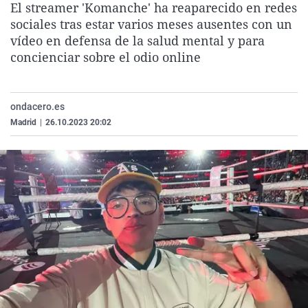
El streamer 'Komanche' ha reaparecido en redes
La rosa de los vientos
Caso
Extremadura
Virales
sociales tras estar varios meses ausentes con un
Gente viajera
Retornados
Galicia
Televisión
vídeo en defensa de la salud mental y para
concienciar sobre el odio online
Como el perro y el gat
Equipo de investigaci
La Rioja
Elecciones
Operación Viuda Negr
Navarra
ondacero.es
País Vasco
Madrid
|
26.10.2023 20:02