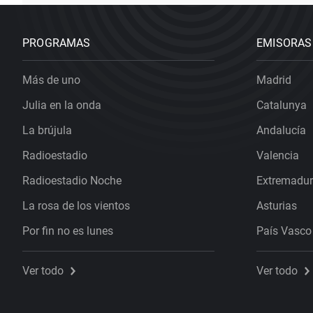
PROGRAMAS
EMISORAS
Más de uno
Madrid
Julia en la onda
Catalunya
La brújula
Andalucía
Radioestadio
Valencia
Radioestadio Noche
Extremadu
La rosa de los vientos
Asturias
Por fin no es lunes
País Vasco
Ver todo
Ver todo