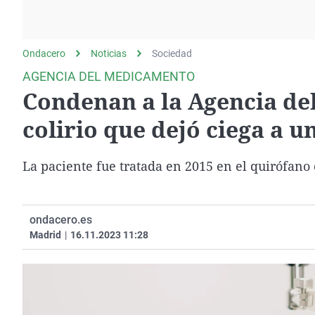
La rosa de los vientos
Caso
Extremadura
Gente viajera
Retornados
Galicia
Ondacero
Noticias
Como el perro y el
Sociedad
Equipo de investigación
La Rioja
gato
AGENCIA DEL MEDICAMENTO
Operación Viuda
Navarra
Condenan a la Agencia de
Negra
País Vasco
colirio que dejó ciega a 
La paciente fue tratada en 2015 en el quirófano
ondacero.es
Madrid
|
16.11.2023 11:28