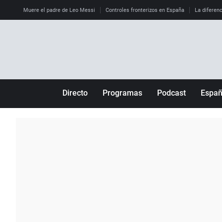
Muere el padre de Leo Messi
Controles fronterizos en España
La diferenc
Directo
Programas
Podcast
Espa
Más de uno
Los Perseguidos
Andalucía
Por fin
Malas decisiones
Aragón
Julia en la onda
Expedientes del más allá
Baleares
La brújula
El viaje del Guernica
Cantabria
Radioestadio
Invisibles
Cataluña
Radioestadio noche
Prohibido morirse
Comunidad de M
El colegio invisible
Esto no ha pasado
Comunitat Vale