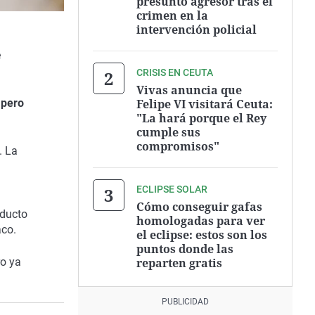
presunto agresor tras el
crimen en la
intervención policial
e
CRISIS EN CEUTA
Vivas anuncia que
Felipe VI visitará Ceuta:
 pero
"La hará porque el Rey
cumple sus
compromisos"
. La
n
ECLIPSE SOLAR
Cómo conseguir gafas
oducto
homologadas para ver
aco.
el eclipse: estos son los
puntos donde las
reparten gratis
ro ya