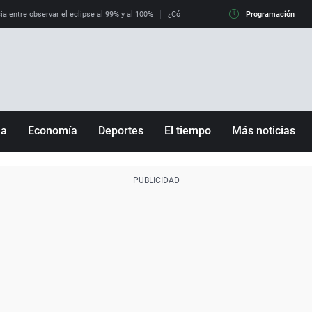
ia entre observar el eclipse al 99% y al 100%
¿Cómo es llegar a Italia con controles fro
Programación
ña
Economía
Deportes
El tiempo
Más noticias
Fútbol
Sociedad
Baloncesto
Mundo
Tenis
Salud
Motor
Cultura
Ciencia y Tecnología
adrid
Gastronomía
nciana
Medio ambiente