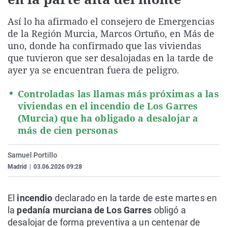
La rosa de los vientos
Caso
Extremadura
Virales
Así lo ha afirmado el consejero de Emergencias
Gente viajera
Retornados
Galicia
Televisión
de la Región Murcia, Marcos Ortuño, en Más de
Como el perro y el gat
Equipo de investigaci
La Rioja
Elecciones
uno, donde ha confirmado que las viviendas
que tuvieron que ser desalojadas en la tarde de
Operación Viuda Negr
Navarra
ayer ya se encuentran fuera de peligro.
País Vasco
Controladas las llamas más próximas a las
viviendas en el incendio de Los Garres
(Murcia) que ha obligado a desalojar a
más de cien personas
Samuel Portillo
Madrid
|
03.06.2026 09:28
El
incendio
declarado en la tarde de este martes en
la
pedanía murciana de Los Garres
obligó a
desalojar de forma preventiva a un centenar de