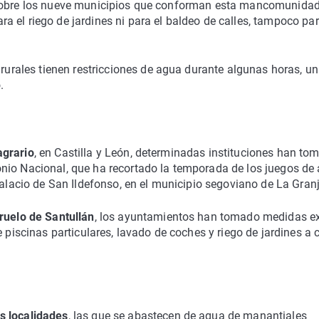
. Sobre los nueve municipios que conforman esta mancomunida
ra el riego de jardines ni para el baldeo de calles, tampoco pa
s rurales tienen restricciones de agua durante algunas horas, u
.
agrario
, en Castilla y León, determinadas instituciones han to
nio Nacional, que ha recortado la temporada de los juegos de
Palacio de San Ildefonso, en el municipio segoviano de La Granj
ruelo de Santullán
, los ayuntamientos han tomado medidas ex
e piscinas particulares, lavado de coches y riego de jardines a
s localidades
, las que se abastecen de agua de manantiales