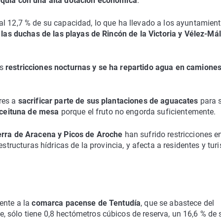
equía con una alta dotación económica
.
al 12,7 % de su capacidad, lo que ha llevado a los ayuntamien
 las duchas de las playas de Rincón de la Victoria y Vélez-Má
as
restricciones nocturnas y se ha repartido agua en camione
res a
sacrificar parte de sus plantaciones de aguacates
para s
 aceituna de mesa
porque el fruto no engorda suficientemente.
erra de Aracena y Picos de Aroche
han sufrido restricciones e
structuras hídricas de la provincia, y afecta a residentes y turi
ente a la
comarca pacense de Tentudía
, que se abastece del
 sólo tiene 0,8 hectómetros cúbicos de reserva, un 16,6 % de 