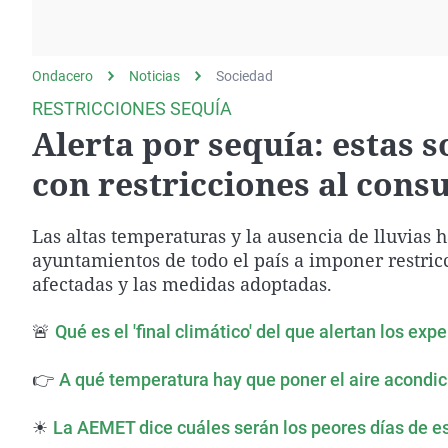
La rosa de los vientos
Caso
Extremadura
Gente viajera
Retornados
Galicia
Ondacero
Noticias
Como el perro y el
Sociedad
Equipo de investigación
La Rioja
gato
RESTRICCIONES SEQUÍA
Operación Viuda
Navarra
Alerta por sequía: estas
Negra
País Vasco
con restricciones al con
Las altas temperaturas y la ausencia de lluvia
ayuntamientos de todo el país a imponer restric
afectadas y las medidas adoptadas.
🚨
Qué es el 'final climático' del que alertan los ex
👉
A qué temperatura hay que poner el aire acondic
☀
La AEMET dice cuáles serán los peores días de est