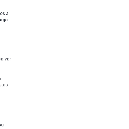
tos a
laga
s
alvar
n
stas
su