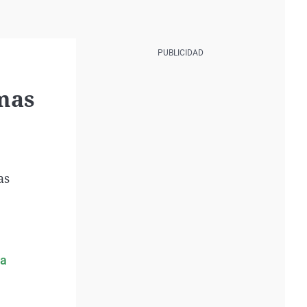
omas
as
va