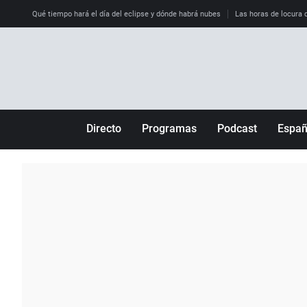
Qué tiempo hará el día del eclipse y dónde habrá nubes
Las horas de locura qu
Directo
Programas
Podcast
Espa
Más de uno
Los Perseguidos
Andalucía
Por fin
Malas decisiones
Aragón
Julia en la onda
Expedientes del más allá
Baleares
La brújula
El viaje del Guernica
Cantabria
Radioestadio
Invisibles
Cataluña
Radioestadio noche
Prohibido morirse
Comunidad de M
El colegio invisible
Esto no ha pasado
Comunitat Vale