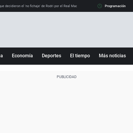
e decidieron el 'no fichaje' de Rodri por el Real Madrid y su 'sí' al Barça
Programación
La llamada de
ña
Economía
Deportes
El tiempo
Más noticias
Fútbol
Sociedad
Baloncesto
Mundo
Tenis
Salud
Motor
Cultura
Ciencia y Tecnología
adrid
Gastronomía
nciana
Medio ambiente