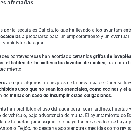
des afectadas
or la sequía es Galicia, lo que ha llevado a los ayuntamient
tecaldelas
a prepararse para un empeoramiento y un eventual
el suministro de agua.
lidades pontevedresas han acordado cerrar los
grifos de lavapiés
as, el baldeo de las calles o los lavados de coches
, así como 
tecimiento.
vocado que algunos municipios de la provincia de Ourense ha
ohibidos usos que no sean los esenciales, como cocinar y el 
en de
multas en caso de incumplir estas obligaciones
.
rás
han prohibido el uso del agua para regar jardines, huertas 
po de vehículo, bajo advertencia de multa. El ayuntamiento de B
vada de la prolongada sequía, lo que ya ha provocado que haya 
é Antonio Feijóo, no descarta adoptar otras medidas como revis