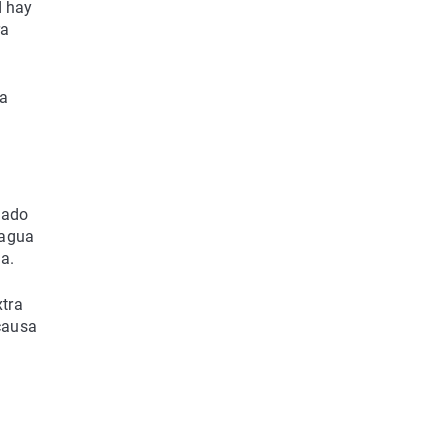
d hay
ra
na
mado
 agua
a.
tra
 causa