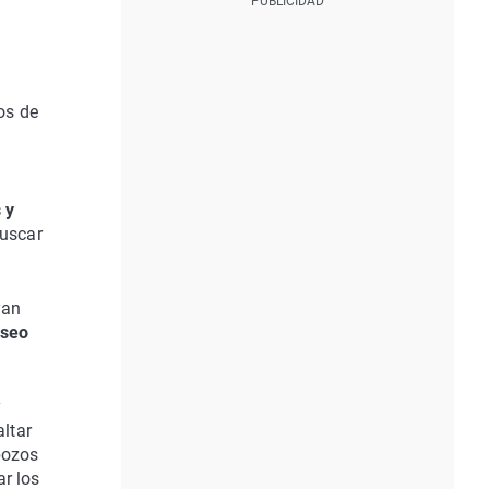
os de
 y
buscar
yan
aseo
y
altar
pozos
ar los