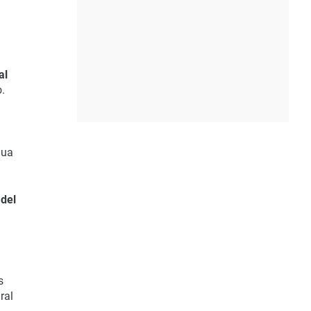
al
.
gua
 del
s
ral