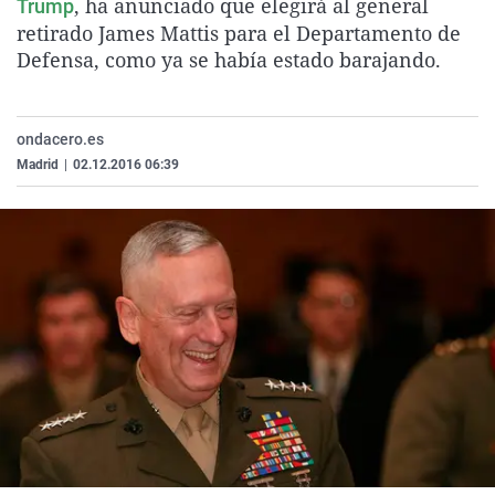
, ha anunciado que elegirá al general
Trump
La rosa de los vientos
Caso
Extremadura
Virales
retirado James Mattis para el Departamento de
Defensa, como ya se había estado barajando.
Gente viajera
Retornados
Galicia
Televisión
Como el perro y el gat
Equipo de investigaci
La Rioja
Elecciones
Operación Viuda Negr
Navarra
ondacero.es
Madrid
|
02.12.2016 06:39
País Vasco